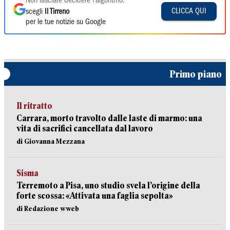
Non lasciare decidere l'algoritmo:
CLICCA QUI
scegli
Il Tirreno
per le tue notizie su Google
Primo piano
Il ritratto
Carrara, morto travolto dalle laste di marmo: una
vita di sacrifici cancellata dal lavoro
di Giovanna Mezzana
Sisma
Terremoto a Pisa, uno studio svela l’origine della
forte scossa: «Attivata una faglia sepolta»
di Redazione wweb