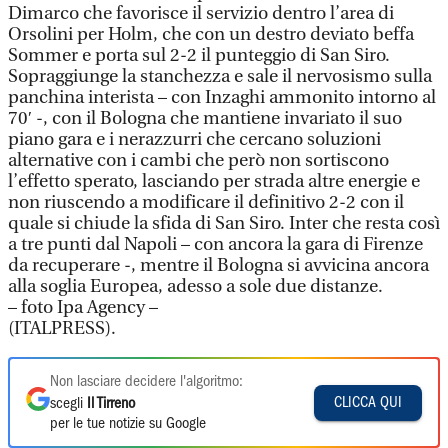
Dimarco che favorisce il servizio dentro l’area di
Orsolini per Holm, che con un destro deviato beffa
Sommer e porta sul 2-2 il punteggio di San Siro.
Sopraggiunge la stanchezza e sale il nervosismo sulla
panchina interista – con Inzaghi ammonito intorno al
70′ -, con il Bologna che mantiene invariato il suo
piano gara e i nerazzurri che cercano soluzioni
alternative con i cambi che però non sortiscono
l’effetto sperato, lasciando per strada altre energie e
non riuscendo a modificare il definitivo 2-2 con il
quale si chiude la sfida di San Siro. Inter che resta così
a tre punti dal Napoli – con ancora la gara di Firenze
da recuperare -, mentre il Bologna si avvicina ancora
alla soglia Europea, adesso a sole due distanze.
– foto Ipa Agency –
(ITALPRESS).
Non lasciare decidere l'algoritmo:
CLICCA QUI
scegli
Il Tirreno
per le tue notizie su Google