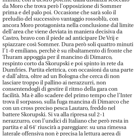
da Moro che trova però l’opposizione di Sommer
prima e del palo poi. Occasione che sarà solo il
preludio del successivo vantaggio rossoblù, con
ancora Moro protagonista nella conclusione dal limite
dell’area che viene deviata in maniera decisiva da
Castro, bravo con il piede ad anticipare De Vrij e
spiazzare così Sommer. Dura però soli quattro minuti
l’1-0 emiliano, perchè è su ribaltamento di fronte che
Thuram appoggia per il mancino di Dimarco,
respinto corto da Skorupski e poi spinto in rete da
Dumfries. Partita elettrica, con occasioni da una parte
e dall’altra, oltre ad un Bologna che cerca di non
lasciare troppo il pallino ai nerazzurri, non
consentendogli di gestire il ritmo della gara con
facilità. Ma è allo scadere del primo tempo che l’Inter
trova il sorpasso, sulla fuga mancina di Dimarco che
con un cross preciso pesca Lautaro, freddo nel
battere Skorupski. Si va alla ripresa sul 2-1
nerazzurro, con l’undici di Italiano che però resta in
partita e al 64′ riuscirà a pareggiare: su una rimessa
laterale offensiva non è precisa la lettura aerea di