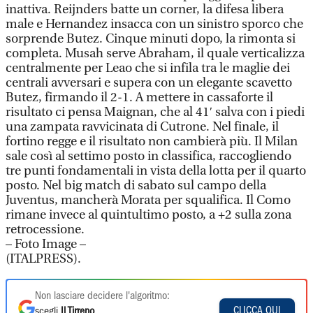
inattiva. Reijnders batte un corner, la difesa libera
male e Hernandez insacca con un sinistro sporco che
sorprende Butez. Cinque minuti dopo, la rimonta si
completa. Musah serve Abraham, il quale verticalizza
centralmente per Leao che si infila tra le maglie dei
centrali avversari e supera con un elegante scavetto
Butez, firmando il 2-1. A mettere in cassaforte il
risultato ci pensa Maignan, che al 41′ salva con i piedi
una zampata ravvicinata di Cutrone. Nel finale, il
fortino regge e il risultato non cambierà più. Il Milan
sale così al settimo posto in classifica, raccogliendo
tre punti fondamentali in vista della lotta per il quarto
posto. Nel big match di sabato sul campo della
Juventus, mancherà Morata per squalifica. Il Como
rimane invece al quintultimo posto, a +2 sulla zona
retrocessione.
– Foto Image –
(ITALPRESS).
Non lasciare decidere l'algoritmo:
CLICCA QUI
scegli
Il Tirreno