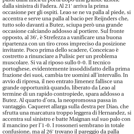
dalla sinistra di Fadera. Al 21′ arriva la prima
occasione per gli ospiti. Leao se ne va palla al piede, si
accentra e serve una palla al bacio per Reijnders che,
tutto solo davanti a Butez, sciupa però una grande
occasione calciando addosso al portiere. Sul fronte
opposto, al 36′, è Strefezza a vanificare una buona
ripartenza con un tiro cross impreciso da posizione
invitante. Poco prima dello scadere, Conceicao è
costretto a rinunciare a Pulisic per un problema
muscolare. Si va al riposo sullo 0-0. Il tecnico
portoghese, evidentemente insoddisfatto della prima
frazione dei suoi, cambia tre uomini all’intervallo. In
avvio di ripresa, il neo entrato Jimenez fallisce una
grande opportunità quando, liberato da Leao al
termine di un rapido contropiede, spara addosso a
Butez. Al quarto d’ora, la neopromossa passa in
vantaggio. Caqueret allarga sulla destra per Diao, che
sfrutta una marcatura troppo leggera di Hernandez, si
accentra sul sinistro e batte Maignan sul suo palo con
il mancino per l’1-0. I rossoneri sembrano in totale
confusione, ma al 26′ trovano il pareggio da palla