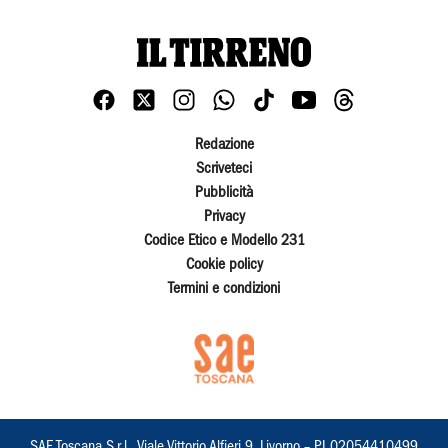
Redazione
Scriveteci
Pubblicità
Privacy
Codice Etico e Modello 231
Cookie policy
Termini e condizioni
SAE Toscana S.r.l., Viale Vittorio Alfieri 9, Livorno – PI 02054410499