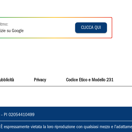
itmo:
CLICCA QUI
izie su Google
ubblicità
Privacy
Codice Etico e Modello 231
vorno – PI 02054410499
ti. È espressamente vietata la loro riproduzione con qualsiasi mezzo e l'adattame