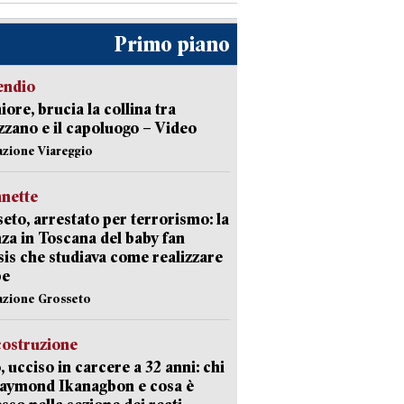
Primo piano
endio
ore, brucia la collina tra
zano e il capoluogo – Video
azione Viareggio
nette
eto, arrestato per terrorismo: la
za in Toscana del baby fan
Isis che studiava come realizzare
be
azione Grosseto
costruzione
, ucciso in carcere a 32 anni: chi
Raymond Ikanagbon e cosa è