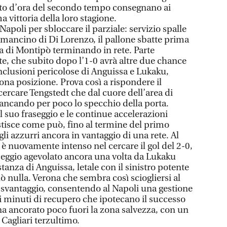
arto d’ora del secondo tempo consegnano ai
 vittoria della loro stagione.
apoli per sbloccare il parziale: servizio spalle
l mancino di Di Lorenzo, il pallone sbatte prima
na di Montipò terminando in rete. Parte
te, che subito dopo l’1-0 avrà altre due chance
nclusioni pericolose di Anguissa e Lukaku,
na posizione. Prova così a rispondere il
 cercare Tengstedt che dal cuore dell’area di
mancando per poco lo specchio della porta.
 suo fraseggio e le continue accelerazioni
stisce come può, fino al termine del primo
li azzurri ancora in vantaggio di una rete. Al
 è nuovamente intenso nel cercare il gol del 2-0,
raseggio agevolato ancora una volta da Lukaku
istanza di Anguissa, letale con il sinistro potente
 nulla. Verona che sembra così sciogliersi al
 svantaggio, consentendo al Napoli una gestione
e i minuti di recupero che ipotecano il successo
na ancorato poco fuori la zona salvezza, con un
 Cagliari terzultimo.