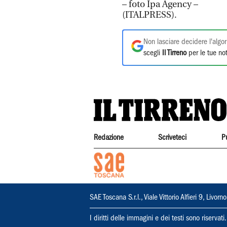
– foto Ipa Agency –
(ITALPRESS).
Non lasciare decidere l'algor
scegli
Il Tirreno
per le tue not
Redazione
Scriveteci
P
SAE Toscana S.r.l., Viale Vittorio Alfieri 9, Li
I diritti delle immagini e dei testi sono riserva