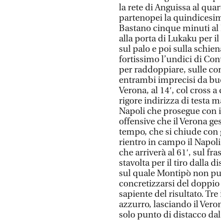
la rete di Anguissa al qu
partenopei la quindicesima
Bastano cinque minuti al N
alla porta di Lukaku per i
sul palo e poi sulla schie
fortissimo l’undici di Con
per raddoppiare, sulle co
entrambi imprecisi da buo
Verona, al 14′, col cross a
rigore indirizza di testa 
Napoli che prosegue con il
offensive che il Verona ge
tempo, che si chiude con g
rientro in campo il Napoli
che arriverà al 61′, sul f
stavolta per il tiro dalla d
sul quale Montipò non può
concretizzarsi del doppio
sapiente del risultato. Tr
azzurro, lasciando il Vero
solo punto di distacco dal