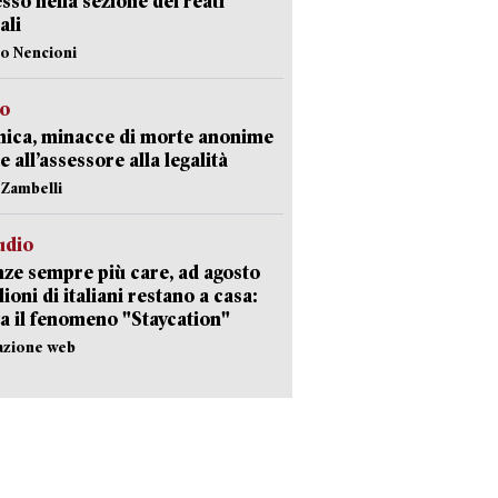
sso nella sezione dei reati
ali
lo Nencioni
so
nica, minacce di morte anonime
e all’assessore alla legalità
n Zambelli
udio
ze sempre più care, ad agosto
lioni di italiani restano a casa:
a il fenomeno "Staycation"
azione web