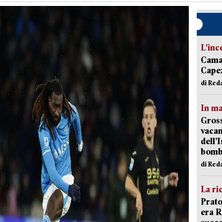
L'inc
Camai
Capez
di Red
In ma
Gross
vacan
dell’
bom
di Red
La ri
Prato
era 