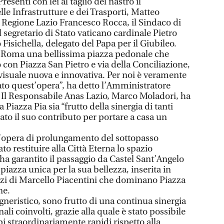
resenti con lei al taglio del nastro il
le Infrastrutture e dei Trasporti, Matteo
la Regione Lazio Francesco Rocca, il Sindaco di
 segretario di Stato vaticano cardinale Pietro
Fisichella, delegato del Papa per il Giubileo.
di Roma una bellissima piazza pedonale che
 con Piazza San Pietro e via della Conciliazione,
 visuale nuova e innovativa. Per noi è veramente
to quest’opera”, ha detto l’Amministratore
. Il Responsabile Anas Lazio, Marco Moladori, ha
Piazza Pia sia “frutto della sinergia di tanti
to il suo contributo per portare a casa un
ll’opera di prolungamento del sottopasso
to restituire alla Città Eterna lo spazio
ha garantito il passaggio da Castel Sant’Angelo
piazza unica per la sua bellezza, inserita in
zi di Marcello Piacentini che dominano Piazza
ne.
gegneristico, sono frutto di una continua sinergia
onali coinvolti, grazie alla quale è stato possibile
pi straordinariamente rapidi rispetto alla