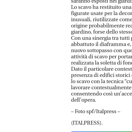
saranno esposti nei giardi
Lo scavo ha restituito un
figurate usate per la deco
inusuali, riutilizzate com
origine probabilmente real
giardino, forse dello stess
Con una sinergia tra tutti g
abbattuto il diaframma e, 
nuovo sottopasso con quell
attività di scavo per porta
realizzata la soletta di fon
Dato il particolare contes
presenza di edifici storici
lo scavo con la tecnica “
lavorare contestualmente i
consentendo così un’acce
dell’opera.
– Foto spf/Italpress –
(ITALPRESS).