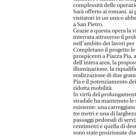
complessità delle operazi
Sarà offerto ai romani, ai 
visitatori in un unico abb
a San Pietro.
Grazie a questa opera la v
interrata attraverso il pr
nell’ambito dei lavori per
Completano il progetto le
prospicenti a Piazza Pia,
dell’intera area, la propo
illuminazione, la riqualif
realizzazione di due grand
Pia e il potenziamento dei
ridotta mobilità.
In virtù del prolungamento
stradale ha mantenuto le 
esistente: una carreggiata 
tre metri e una di larghez
passaggi pedonali di serviz
centimetri e quella di des
sono state posizionate du