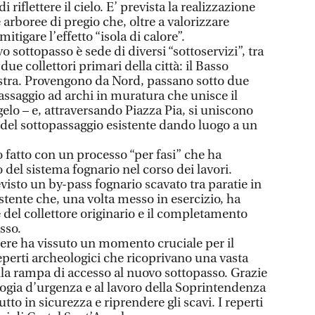
 riflettere il cielo. E’ prevista la realizzazione
 arboree di pregio che, oltre a valorizzare
itigare l’effetto “isola di calore”.
o sottopasso è sede di diversi “sottoservizi”, tra
due collettori primari della città: il Basso
estra. Provengono da Nord, passano sotto due
 passaggio ad archi in muratura che unisce il
elo – e, attraversando Piazza Pia, si uniscono
del sottopassaggio esistente dando luogo a un
o fatto con un processo “per fasi” che ha
del sistema fognario nel corso dei lavori.
evisto un by-pass fognario scavato tra paratie in
istente che, una volta messo in esercizio, ha
 del collettore originario e il completamento
sso.
iere ha vissuto un momento cruciale per il
eperti archeologici che ricoprivano una vasta
lla rampa di accesso al nuovo sottopasso. Grazie
logia d’urgenza e al lavoro della Soprintendenza
utto in sicurezza e riprendere gli scavi. I reperti