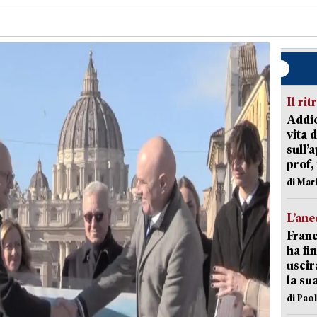
Il rit
Addio
vita 
sull’
prof,
di Mar
L’an
Franc
ha fin
uscir
la su
di Pao