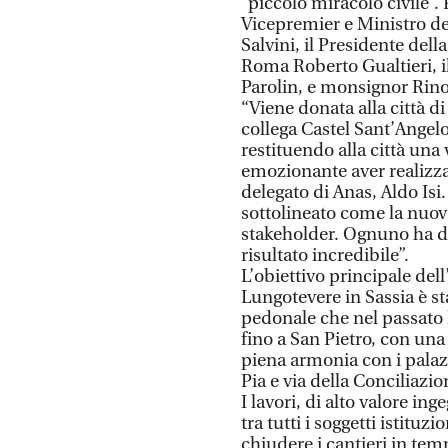
“piccolo miracolo civile”. P
Vicepremier e Ministro del
Salvini, il Presidente del
Roma Roberto Gualtieri, il
Parolin, e monsignor Rino 
“Viene donata alla città 
collega Castel Sant’Angelo
restituendo alla città una
emozionante aver realizza
delegato di Anas, Aldo Isi
sottolineato come la nuova 
stakeholder. Ognuno ha da
risultato incredibile”.
L’obiettivo principale de
Lungotevere in Sassia è sta
pedonale che nel passato 
fino a San Pietro, con una 
piena armonia con i palaz
Pia e via della Conciliazio
I lavori, di alto valore in
tra tutti i soggetti istituzi
chiudere i cantieri in tem