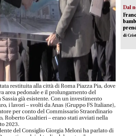
Dal n
Franc
bambi
pren
di Cri
a restituita alla città di Roma Piazza Pia, dove
ova area pedonale e il prolungamento del
 Sassia già esistente. Con un investimento
uro, i lavori – svolti da Anas (Gruppo FS Italiane),
tuatore per conto del Commissario Straordinario
, Roberto Gualtieri – erano stati avviati nella
sto 2023.
dente del Consiglio Giorgia Meloni ha parlato di