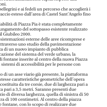
oni.
pellegrini e ai fedeli un percorso che accoglierà i
raccio esteso dall’area di Castel Sant’Angelo fino
iabilità di Piazza Pia è stata completamente
olungamento del sottopasso esistente realizzato
 il Giubileo 2000.
 sistemazioni esterne delle aree ricomprese e
 attraverso uno studio della pavimentazione
sta di un nuovo impianto di pubblica
icazione del sistema del verde urbano, la
i fontane inserite al centro della nuova Piazza
 sistemi di accessibilità per le persone con
 di un asse viario già presente, la piattaforma
stesse caratteristiche geometriche dell’opera
costituita da tre corsie, due di larghezza pari a
za pari a 3,5 metri. Saranno presenti due
io di diversa larghezza, quella di sinistra di 50
tra di 100 centimetri. Al centro della piazza
e fontane, con lo scopo di realizzare due