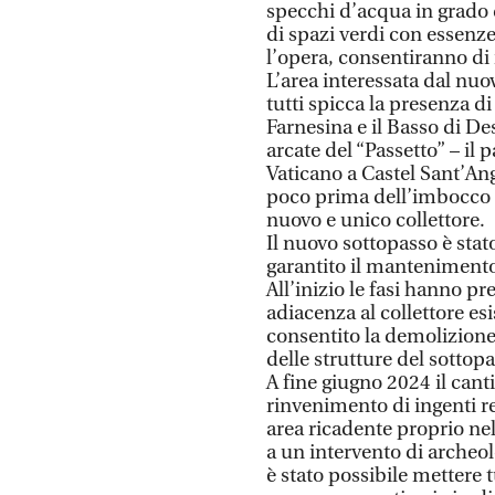
specchi d’acqua in grado di
di spazi verdi con essenze
l’opera, consentiranno di m
L’area interessata dal nuov
tutti spicca la presenza di 
Farnesina e il Basso di D
arcate del “Passetto” – il
Vaticano a Castel Sant’Ang
poco prima dell’imbocco 
nuovo e unico collettore.
Il nuovo sottopasso è stat
garantito il mantenimento 
All’inizio le fasi hanno pr
adiacenza al collettore es
consentito la demolizione
delle strutture del sottopa
A fine giugno 2024 il cant
rinvenimento di ingenti r
area ricadente proprio ne
a un intervento di archeo
è stato possibile mettere t