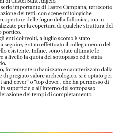
ni di Castel Sant’Angelo.
a serie importante di Lastre Campana, terrecotte
razione dei tetti, con scene mitologiche
e coperture delle fogne della fullonica, ma in
izzate per la copertura di qualche struttura del
o portico.
li enti coinvolti, a luglio scorso è stato
a seguire, è stato effettuato il collegamento del
o esistente. Infine, sono state ultimate le
re a livello la quota del sottopasso ed è stata
do.
to, fortemente urbanizzato e caratterizzato dalla
 e di pregiato valore archeologico, si è optato per
cut and cover” o “top down”, che ha permesso di
n superficie e all’interno del sottopasso
lerazione dei tempi di completamento