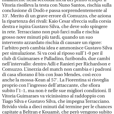
Vitoria risolleva la testa con Nuno Santos, rischia sulla
conclusione di Dodò e passa sorprendentemente al
33′. Merito di un grave errore di Comuzzo, che aziona
la ripartenza dei rivali: Kaio Cesar sfreccia sulla corsia
destra e ispira Gustavo Silva, che deve solo spingere
in rete. Terracciano non può farci nulla e rischia
grosso nove minuti più tardi, quando un suo
intervento azzardato rischia di causare un rigore:
l’arbitro però cambia idea e ammonisce Gustavo Silva
per simulazione. Si va così al riposo sull’1-0 per il
club di Guimaraes e Palladino, furibondo, due cambi
nell’intervallo: dentro Adli e Ranieri per Richardson e
Comuzzo. L’inerzia del match non cambia e i padroni
di casa sfiorano il bis con Joao Mendes, così ecco
anche la mossa-Kean al 57′. La Fiorentina si risveglia
proprio con l’ingresso dell’attaccante, che sfiora
subito l’1-1, ma non è nelle sue migliori condizioni. Il
Vitoria Guimaraes va vicinissimo al raddoppio con
Tiago Silva e Gustavo Silva, che impegna Terracciano.
Brivido viola a dieci minuti dal termine per le chances
capitate a Beltran e Kouamè, che però vengono subito