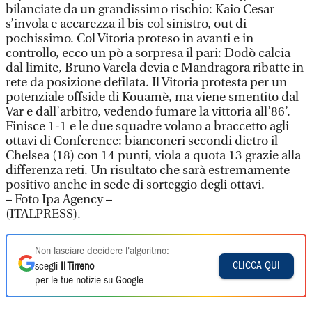
bilanciate da un grandissimo rischio: Kaio Cesar
s’invola e accarezza il bis col sinistro, out di
pochissimo. Col Vitoria proteso in avanti e in
controllo, ecco un pò a sorpresa il pari: Dodò calcia
dal limite, Bruno Varela devia e Mandragora ribatte in
rete da posizione defilata. Il Vitoria protesta per un
potenziale offside di Kouamè, ma viene smentito dal
Var e dall’arbitro, vedendo fumare la vittoria all’86’.
Finisce 1-1 e le due squadre volano a braccetto agli
ottavi di Conference: bianconeri secondi dietro il
Chelsea (18) con 14 punti, viola a quota 13 grazie alla
differenza reti. Un risultato che sarà estremamente
positivo anche in sede di sorteggio degli ottavi.
– Foto Ipa Agency –
(ITALPRESS).
Non lasciare decidere l'algoritmo:
CLICCA QUI
scegli
Il Tirreno
per le tue notizie su Google