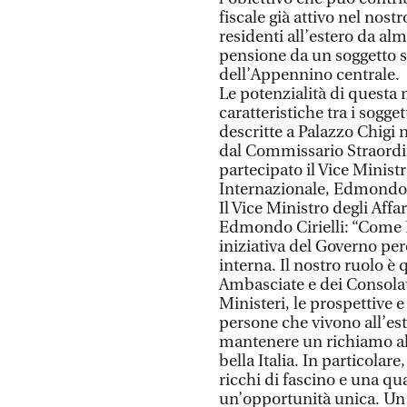
fiscale già attivo nel nost
residenti all’estero da al
pensione da un soggetto st
dell’Appennino centrale.
Le potenzialità di questa 
caratteristiche tra i sogge
descritte a Palazzo Chigi
dal Commissario Straordin
partecipato il Vice Ministr
Internazionale, Edmondo C
Il Vice Ministro degli Aff
Edmondo Cirielli: “Come F
iniziativa del Governo pe
interna. Il nostro ruolo è 
Ambasciate e dei Consolati
Ministeri, le prospettive e
persone che vivono all’este
mantenere un richiamo alle 
bella Italia. In particolar
ricchi di fascino e una qua
un’opportunità unica. Un 