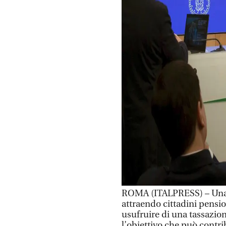
ROMA (ITALPRESS) – Una l
attraendo cittadini pensio
usufruire di una tassazion
l’obiettivo che può contrib