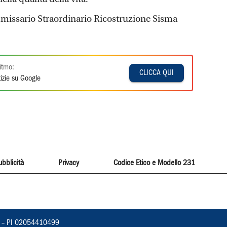
mmissario Straordinario Ricostruzione Sisma
itmo:
CLICCA QUI
izie su Google
ubblicità
Privacy
Codice Etico e Modello 231
vorno – PI 02054410499