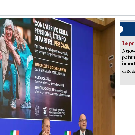
Le pr
Nuovo
paten
in au
di Red