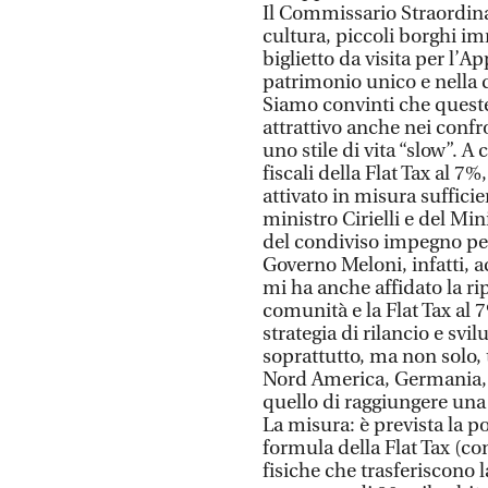
Il Commissario Straordinar
cultura, piccoli borghi im
biglietto da visita per l’
patrimonio unico e nella qu
Siamo convinti che queste
attrattivo anche nei confro
uno stile di vita “slow”. A
fiscali della Flat Tax al 7
attivato in misura sufficie
ministro Cirielli e del Mi
del condiviso impegno per l
Governo Meloni, infatti, a
mi ha anche affidato la r
comunità e la Flat Tax al 7
strategia di rilancio e sv
soprattutto, ma non solo, t
Nord America, Germania, Fr
quello di raggiungere una
La misura: è prevista la pos
formula della Flat Tax (co
fisiche che trasferiscono l