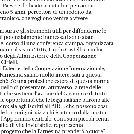
ro Paese e dedicato ai cittadini pensionati
meno 5 anni, percettori di un reddito da
raniero, che vogliono venire a vivere
misura e gli strumenti utili per diffonderne le
tti potenzialmente interessati sono state
 nel corso di una conferenza stampa, organizzata
ario al sisma 2016, Guido Castelli a cui ha
o degli Affari Esteri e della Cooperazione
irielli.
ari Esteri e della Cooperazione Internazionale,
arnesina siamo molto interessati a questa
rchè c’è una proiezione estera di questa norma
quello di presentare, attraverso la rete delle
 che sostiene l’azione del Governo e di tutti i
 le opportunità che le leggi italiane offrono alle
ro: sia agli iscritti all’AIRE, che possono così
loro origini, sia a chi è attratto dalla nostra
e, l’Appennino centrale, con i suoi piccoli centri
lità di vita invidiabile, rappresenta
progetto che la Farnesina prenderà a cuore”.