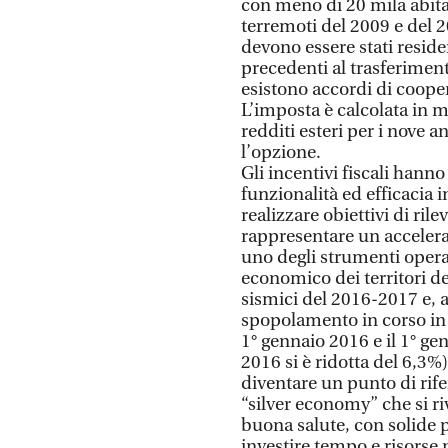
con meno di 20 mila abitan
terremoti del 2009 e del 2
devono essere stati reside
precedenti al trasferimen
esistono accordi di coope
L’imposta è calcolata in m
redditi esteri per i nove a
l’opzione.
Gli incentivi fiscali hann
funzionalità ed efficacia 
realizzare obiettivi di ril
rappresentare un accelerato
uno degli strumenti operat
economico dei territori de
sismici del 2016-2017 e, a
spopolamento in corso in q
1° gennaio 2016 e il 1° ge
2016 si è ridotta del 6,3
diventare un punto di rife
“silver economy” che si ri
buona salute, con solide 
investire tempo e risorse n