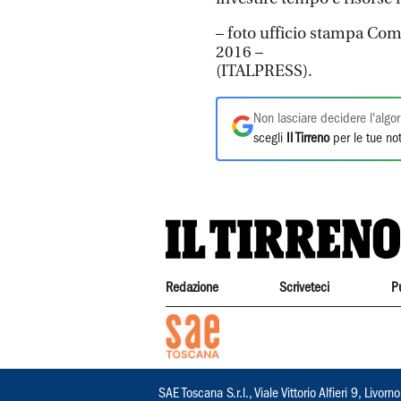
– foto ufficio stampa Co
2016 –
(ITALPRESS).
Non lasciare decidere l'algor
scegli
Il Tirreno
per le tue not
Redazione
Scriveteci
P
SAE Toscana S.r.l., Viale Vittorio Alfieri 9, Li