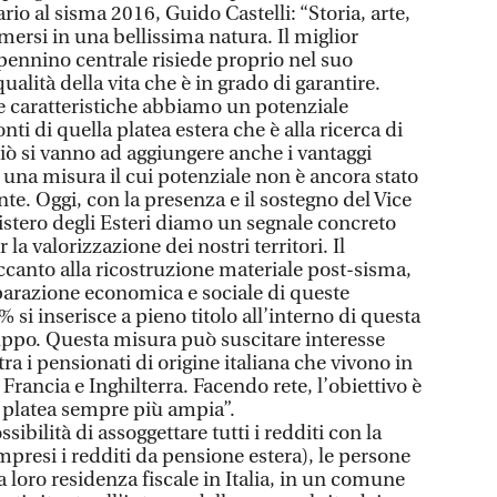
io al sisma 2016, Guido Castelli: “Storia, arte,
mersi in una bellissima natura. Il miglior
Appennino centrale risiede proprio nel suo
alità della vita che è in grado di garantire.
 caratteristiche abbiamo un potenziale
nti di quella platea estera che è alla ricerca di
 ciò si vanno ad aggiungere anche i vantaggi
%, una misura il cui potenziale non è ancora stato
nte. Oggi, con la presenza e il sostegno del Vice
nistero degli Esteri diamo un segnale concreto
a valorizzazione dei nostri territori. Il
ccanto alla ricostruzione materiale post-sisma,
iparazione economica e sociale di queste
% si inserisce a pieno titolo all’interno di questa
iluppo. Questa misura può suscitare interesse
ra i pensionati di origine italiana che vivono in
ancia e Inghilterra. Facendo rete, l’obiettivo è
 platea sempre più ampia”.
sibilità di assoggettare tutti i redditi con la
mpresi i redditi da pensione estera), le persone
a loro residenza fiscale in Italia, in un comune