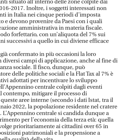
ti situato all’interno delle zone colpite dai
016-2017. Inoltre, i soggetti interessati non
nti in Italia nei cinque periodi d’imposta
to e devono provenire da Paesi con i quali
razione amministrativa in materia fiscale.
odo forfettario, con un’aliquota del 7% sui
nni successivi a quello in cui diviene efficace
o già confermato in più occasioni la loro
in diversi campi di applicazione, anche al fine di
evanza sociale. Il fisco, dunque, può
re delle politiche sociali e la Flat Tax al 7% è
ivi adottati per incentivare lo sviluppo
ll’Appennino centrale colpiti dagli eventi
l contempo, mitigare il processo di
ueste aree interne (secondo i dati Istat, tra il
nnaio 2022, la popolazione residente nel cratere
%). L’Appennino centrale si candida dunque a
rimento per l’economia della terza età: quella
volge prioritariamente ai cittadini over 65 in
posizioni patrimoniali e la propensione a
ella qualità della vita.