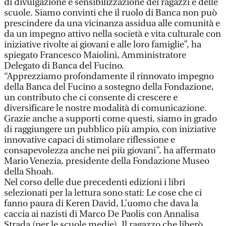
di divulgazione e sensibilizzazione dei ragazzi e delle
scuole. Siamo convinti che il ruolo di Banca non può
prescindere da una vicinanza assidua alle comunità e
da un impegno attivo nella società e vita culturale con
iniziative rivolte ai giovani e alle loro famiglie”, ha
spiegato Francesco Maiolini, Amministratore
Delegato di Banca del Fucino.
“Apprezziamo profondamente il rinnovato impegno
della Banca del Fucino a sostegno della Fondazione,
un contributo che ci consente di crescere e
diversificare le nostre modalità di comunicazione.
Grazie anche a supporti come questi, siamo in grado
di raggiungere un pubblico più ampio, con iniziative
innovative capaci di stimolare riflessione e
consapevolezza anche nei più giovani”, ha affermato
Mario Venezia, presidente della Fondazione Museo
della Shoah.
Nel corso delle due precedenti edizioni i libri
selezionati per la lettura sono stati: Le cose che ci
fanno paura di Keren David, L’uomo che dava la
caccia ai nazisti di Marco De Paolis con Annalisa
Strada (per le scuole medie), Il ragazzo che liberò