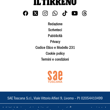
Redazione
Scriveteci
Pubblicità
Privacy
Codice Etico e Modello 231
Cookie policy
Termini e condizioni
SAE Toscana S.r.l., Viale Vittorio Alfieri 9, Livorno – PI 02054410499
I diritti delle immagini e dei testi sono riservati. È espressamente vietata la