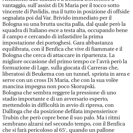
vantaggio, sull’assist di Di Maria per il tocco sotto
vincente di Pavlidis, ma il tutto in posizione di offside
segnalata poi dal Var. Brivido immediato per il
Bologna su una brutta uscita palla, dal quale però la
squadra di Italiano esce a testa alta, occupando bene
il campo e cercando di infastidire la prima
impostazione dei portoghesi. Gara abbastanza
equilibrata, con il Benfica che vive di fiammate e il
Bologna che cerca di attaccare in ripartenza. La
migliore occasione del primo tempo ce l’avrà però la
formazione di Lage, sulla giocata di Carreras che,
liberatosi di Beukema con un tunnel, sprinta in area e
serve con un cross Di Maria, che con la sua volèe
mancina impegna non poco Skorupski.
Bologna che sembra reggere la pressione di uno
stadio importante e di un avversario esperto,
mettendolo in difficoltà in avvio di ripresa, con
Dallinga che da posizione defilata impensierisce
Trubin che però copre bene il suo palo. Ma i ritmi
sembrano alzarsi nel secondo tempo, con il Benfica
che si farà pericoloso al 65′, quando un pallone