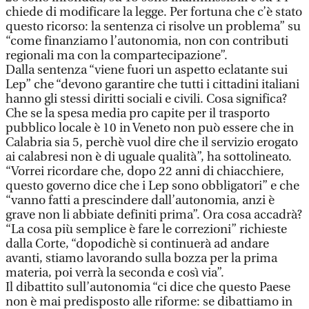
chiede di modificare la legge. Per fortuna che c’è stato
questo ricorso: la sentenza ci risolve un problema” su
“come finanziamo l’autonomia, non con contributi
regionali ma con la compartecipazione”.
Dalla sentenza “viene fuori un aspetto eclatante sui
Lep” che “devono garantire che tutti i cittadini italiani
hanno gli stessi diritti sociali e civili. Cosa significa?
Che se la spesa media pro capite per il trasporto
pubblico locale è 10 in Veneto non può essere che in
Calabria sia 5, perchè vuol dire che il servizio erogato
ai calabresi non è di uguale qualità”, ha sottolineato.
“Vorrei ricordare che, dopo 22 anni di chiacchiere,
questo governo dice che i Lep sono obbligatori” e che
“vanno fatti a prescindere dall’autonomia, anzi è
grave non li abbiate definiti prima”. Ora cosa accadrà?
“La cosa più semplice è fare le correzioni” richieste
dalla Corte, “dopodichè si continuerà ad andare
avanti, stiamo lavorando sulla bozza per la prima
materia, poi verrà la seconda e così via”.
Il dibattito sull’autonomia “ci dice che questo Paese
non è mai predisposto alle riforme: se dibattiamo in