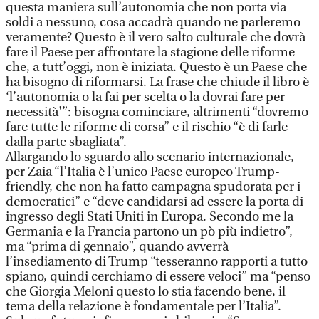
questa maniera sull’autonomia che non porta via
soldi a nessuno, cosa accadrà quando ne parleremo
veramente? Questo è il vero salto culturale che dovrà
fare il Paese per affrontare la stagione delle riforme
che, a tutt’oggi, non è iniziata. Questo è un Paese che
ha bisogno di riformarsi. La frase che chiude il libro è
‘l’autonomia o la fai per scelta o la dovrai fare per
necessità'”: bisogna cominciare, altrimenti “dovremo
fare tutte le riforme di corsa” e il rischio “è di farle
dalla parte sbagliata”.
Allargando lo sguardo allo scenario internazionale,
per Zaia “l’Italia è l’unico Paese europeo Trump-
friendly, che non ha fatto campagna spudorata per i
democratici” e “deve candidarsi ad essere la porta di
ingresso degli Stati Uniti in Europa. Secondo me la
Germania e la Francia partono un pò più indietro”,
ma “prima di gennaio”, quando avverrà
l’insediamento di Trump “tesseranno rapporti a tutto
spiano, quindi cerchiamo di essere veloci” ma “penso
che Giorgia Meloni questo lo stia facendo bene, il
tema della relazione è fondamentale per l’Italia”.