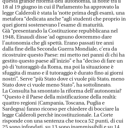
questa grande riforma dell’autonomia, la notte tra il
18 al 19 giugno in cui il Parlamento ha approvato la
legge Calderoli è stata la ‘notte prima degli esamì, una
metafora “dedicata anche “agli studenti che proprio in
quei giorni sostenevano l’esame di maturità.
Già “presentando la Costituzione repubblicana nel
1948, Einaudi disse ‘ad ognuno dovremmo dare
l’autonomia che gli spettà. Erano passati tre anni
dalla fine della Seconda Guerra Mondiale, c’era da
ricostruire questo Paese: mi metto nei panni di chi ha
gestito questo paese all’inizio” e ha “deciso di fare un
pò di ‘tutoraggiò da Roma, ma poi la situazione è
sfuggita di mano e il tutoraggio è durato fino ai giorni
nostri”. Serve “più Stato dove ci vuole più Stato, meno
Stato dove ci vuole meno Stato”, ha sottolineato.
La Consulta ha smontato la riforma dell’autonomia?
“Questo è il Paese della mistificazione della realtà:
quattro regioni (Campania, Toscana, Puglia e
Sardegna) fanno ricorso per chiedere di bocciare la
legge Calderoli perchè incostituzionale. La Corte
risponde con una sentenza che tocca 52 punti, di cui
25 sono infondati, su 13 sono inammissibili e su 14