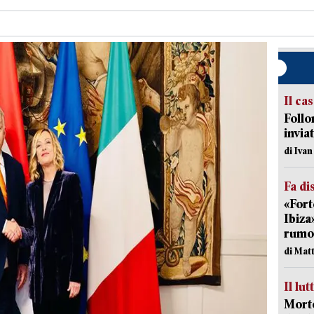
Il ca
Follo
inviat
di Iva
Fa di
«Fort
Ibiza
rumor
di Mat
Il lut
Morto