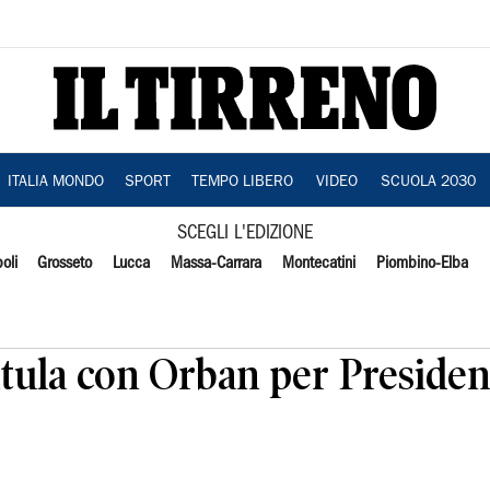
ITALIA MONDO
SPORT
TEMPO LIBERO
VIDEO
SCUOLA 2030
SCEGLI L'EDIZIONE
oli
Grosseto
Lucca
Massa-Carrara
Montecatini
Piombino-Elba
atula con Orban per Preside