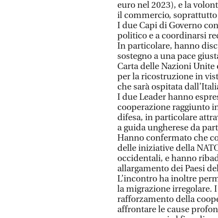
euro nel 2023), e la volon
il commercio, soprattutto n
I due Capi di Governo conf
politico e a coordinarsi r
In particolare, hanno disc
sostegno a una pace giusta
Carta delle Nazioni Unite 
per la ricostruzione in v
che sarà ospitata dall’Itali
I due Leader hanno espress
cooperazione raggiunto in
difesa, in particolare att
a guida ungherese da parte
Hanno confermato che con
delle iniziative della NAT
occidentali, e hanno ribadi
allargamento dei Paesi del
L’incontro ha inoltre per
la migrazione irregolare.
rafforzamento della cooper
affrontare le cause profond