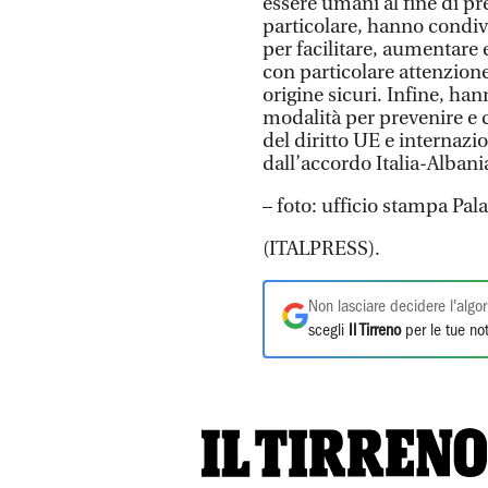
essere umani al fine di pre
particolare, hanno condiv
per facilitare, aumentare 
con particolare attenzion
origine sicuri. Infine, ha
modalità per prevenire e c
del diritto UE e internazi
dall’accordo Italia-Albani
– foto: ufficio stampa Pal
(ITALPRESS).
Non lasciare decidere l'algor
scegli
Il Tirreno
per le tue not