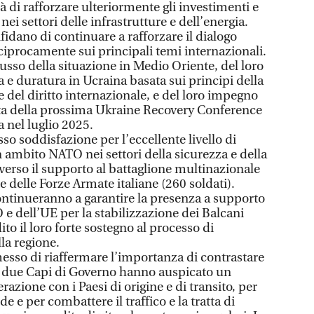
tà di rafforzare ulteriormente gli investimenti e
ei settori delle infrastrutture e dell’energia.
idano di continuare a rafforzare il dialogo
eciprocamente sui principali temi internazionali.
usso della situazione in Medio Oriente, del loro
 e duratura in Ucraina basata sui principi della
e del diritto internazionale, e del loro impegno
ista della prossima Ukraine Recovery Conference
a nel luglio 2025.
o soddisfazione per l’eccellente livello di
 ambito NATO nei settori della sicurezza e della
raverso il supporto al battaglione multinazionale
 delle Forze Armate italiane (260 soldati).
tinueranno a garantire la presenza a supporto
O e dell’UE per la stabilizzazione dei Balcani
to il loro forte sostegno al processo di
la regione.
messo di riaffermare l’importanza di contrastare
 I due Capi di Governo hanno auspicato un
azione con i Paesi di origine e di transito, per
e e per combattere il traffico e la tratta di