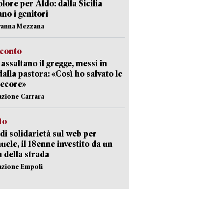
olore per Aldo: dalla Sicilia
ano i genitori
vanna Mezzana
cconto
i assaltano il gregge, messi in
dalla pastora: «Così ho salvato le
pecore»
azione Carrara
sto
di solidarietà sul web per
ele, il 18enne investito da un
a della strada
azione Empoli