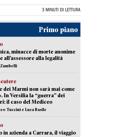
3 MINUTI DI LETTURA
Primo piano
so
nica, minacce di morte anonime
e all’assessore alla legalità
n Zambelli
scutere
e dei Marmi non sarà mai come
». In Versilia la “guerra” dei
i: il caso del Mediceo
teo Tuccini e Luca Basile
to
 in azienda a Carrara, il viaggio