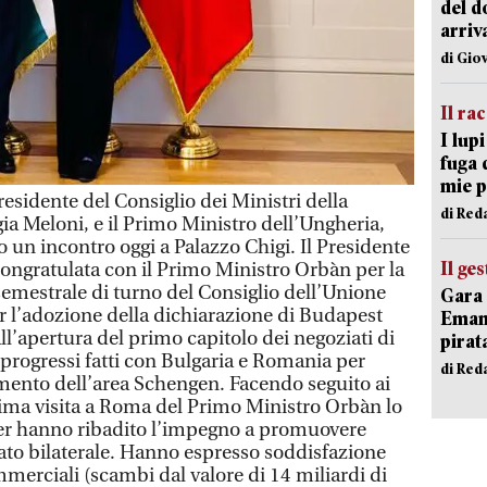
del d
arriv
di Gio
Il ra
I lup
fuga 
mie 
sidente del Consiglio dei Ministri della
di Red
ia Meloni, e il Primo Ministro dell’Ungheria,
 un incontro oggi a Palazzo Chigi. Il Presidente
Il ge
congratulata con il Primo Ministro Orbàn per la
semestrale di turno del Consiglio dell’Unione
Gara 
er l’adozione della dichiarazione di Budapest
Emanu
all’apertura del primo capitolo dei negoziati di
pirat
 progressi fatti con Bulgaria e Romania per
di Red
mento dell’area Schengen. Facendo seguito ai
ltima visita a Roma del Primo Ministro Orbàn lo
der hanno ribadito l’impegno a promuovere
iato bilaterale. Hanno espresso soddisfazione
mmerciali (scambi dal valore di 14 miliardi di