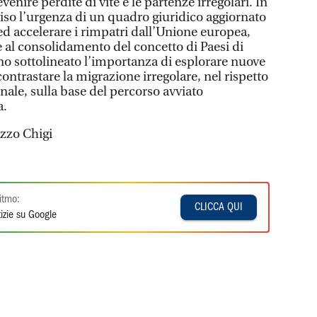
venire perdite di vite e le partenze irregolari. In
iso l’urgenza di un quadro giuridico aggiornato
ed accelerare i rimpatri dall’Unione europea,
e al consolidamento del concetto di Paesi di
nno sottolineato l’importanza di esplorare nuove
ontrastare la migrazione irregolare, nel rispetto
onale, sulla base del percorso avviato
a.
azzo Chigi
itmo:
CLICCA QUI
izie su Google