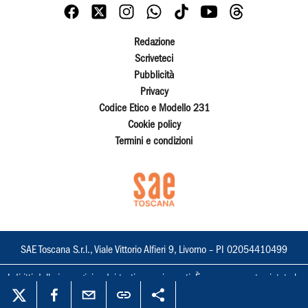
Redazione
Scriveteci
Pubblicità
Privacy
Codice Etico e Modello 231
Cookie policy
Termini e condizioni
SAE Toscana S.r.l., Viale Vittorio Alfieri 9, Livorno – PI 02054410499
I diritti delle immagini e dei testi sono riservati. È espressamente vietata la
loro riproduzione con qualsiasi mezzo e l'adattamento totale o parziale.