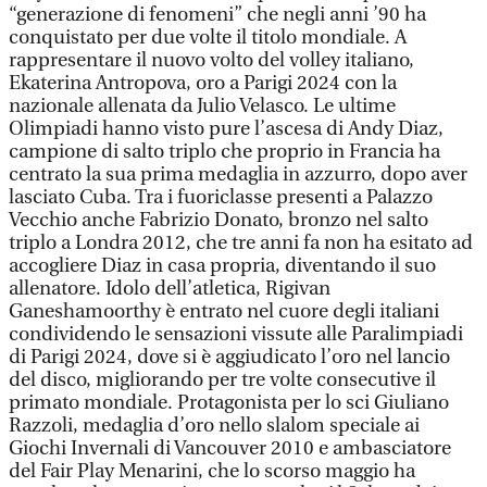
“generazione di fenomeni” che negli anni ’90 ha
conquistato per due volte il titolo mondiale. A
rappresentare il nuovo volto del volley italiano,
Ekaterina Antropova, oro a Parigi 2024 con la
nazionale allenata da Julio Velasco. Le ultime
Olimpiadi hanno visto pure l’ascesa di Andy Diaz,
campione di salto triplo che proprio in Francia ha
centrato la sua prima medaglia in azzurro, dopo aver
lasciato Cuba. Tra i fuoriclasse presenti a Palazzo
Vecchio anche Fabrizio Donato, bronzo nel salto
triplo a Londra 2012, che tre anni fa non ha esitato ad
accogliere Diaz in casa propria, diventando il suo
allenatore. Idolo dell’atletica, Rigivan
Ganeshamoorthy è entrato nel cuore degli italiani
condividendo le sensazioni vissute alle Paralimpiadi
di Parigi 2024, dove si è aggiudicato l’oro nel lancio
del disco, migliorando per tre volte consecutive il
primato mondiale. Protagonista per lo sci Giuliano
Razzoli, medaglia d’oro nello slalom speciale ai
Giochi Invernali di Vancouver 2010 e ambasciatore
del Fair Play Menarini, che lo scorso maggio ha