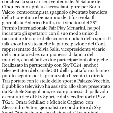
concluso la sua carriera ventennale. Al Salone dei
Cinquecento applausi scroscianti pure per Borja
Valero, centrocampista spagnolo diventato bandiera
della Fiorentina e beniamino dei tifosi viola. Il
giornalista Federico Buffa, tra i vincitori del 28°
Premio Internazionale Fair Play Menarini, ha poi
incantato gli spettatori con il suo modo unico di
raccontare le storie delle icone mondiali dello sport. Il
talk show ha visto anche la partecipazione del Coni,
rappresentato da Silvia Salis, vicepresidente vicario
del Comitato ed ex campionessa di lancio del
martello, con all’attivo due partecipazioni olimpiche.
Realizzato in partnership con Sky TG24, anche i
telespettatori del canale 501 della piattaforma hanno
potuto seguire per la prima volta l’evento in diretta.
Trasportato con le stelle dello sport a Palazzo Vecchio,
il pubblico televisivo ha assistito allo show presentato
da Rachele Sangiuliano, ex campionessa di pallavolo
e conduttrice di Sky Sport, e dai vicedirettori di Sky
TG24, Omar Schillaci e Michele Cagiano, con
Alessandro Acton, giornalista e conduttore di Sky
Sport. “Anche in questa edizione de “I campioni si