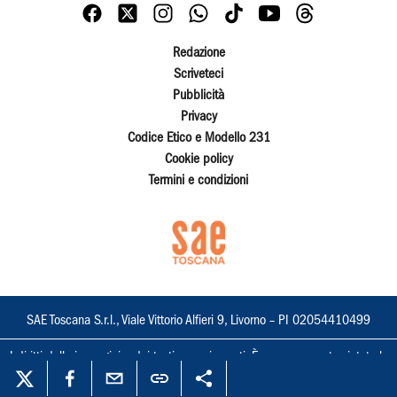
Redazione
Scriveteci
Pubblicità
Privacy
Codice Etico e Modello 231
Cookie policy
Termini e condizioni
SAE Toscana S.r.l., Viale Vittorio Alfieri 9, Livorno – PI 02054410499
I diritti delle immagini e dei testi sono riservati. È espressamente vietata la
loro riproduzione con qualsiasi mezzo e l'adattamento totale o parziale.