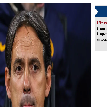
L'inc
Camai
Capez
di Red