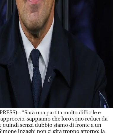
SS) – “Sarà una partita molto difficile e
 approccio, sappiamo che loro sono reduci da
 e quindi senza dubbio siamo di fronte a un
Simone Inzaghi non ci gira troppo attorno: la