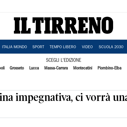
ITALIA MONDO
SPORT
TEMPO LIBERO
VIDEO
SCUOLA 2030
SCEGLI L'EDIZIONE
oli
Grosseto
Lucca
Massa-Carrara
Montecatini
Piombino-Elba
ina impegnativa, ci vorrà un