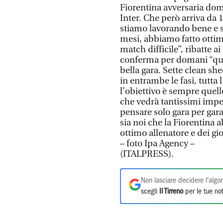
Fiorentina avversaria doma
Inter. Che però arriva da 1
stiamo lavorando bene e si
mesi, abbiamo fatto otti
match difficile”, ribatte a
conferma per domani “qua
bella gara. Sette clean sh
in entrambe le fasi, tutta
l’obiettivo è sempre quell
che vedrà tantissimi impe
pensare solo gara per gar
sia noi che la Fiorentin
ottimo allenatore e dei gio
– foto Ipa Agency –
(ITALPRESS).
Non lasciare decidere l'algor
scegli
Il Tirreno
per le tue not