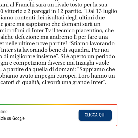
ni al Franchi sarà un rivale tosto per la sua
0 vittorie e 2 pareggi in 12 partite. “Dal 13 luglio
amo contenti dei risultati degli ultimi due
me gare ma sappiamo che domani sarà un
i microfoni di Inter Tv il tecnico piacentino, che
lche defezione ma andremo lì per fare una
eet nelle ultime nove partite? “Stiamo lavorando
 l’Inter sta lavorando bene di squadra. Per noi
o di migliorare insieme”. Si è aperto un periodo
gni e competizioni diverse ma Inzaghi vuole
a, a partire da quella di domani: “Sappiamo che
a abbiamo avuto impegni europei. Loro hanno un
catori di qualità, ci vorrà una grande Inter”.
itmo:
CLICCA QUI
izie su Google