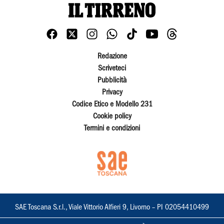
Redazione
Scriveteci
Pubblicità
Privacy
Codice Etico e Modello 231
Cookie policy
Termini e condizioni
SAE Toscana S.r.l., Viale Vittorio Alfieri 9, Livorno – PI 02054410499