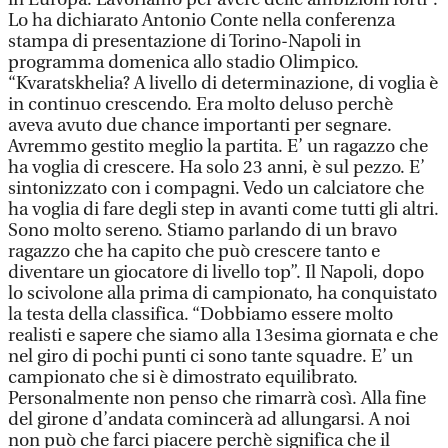
Lo ha dichiarato Antonio Conte nella conferenza
stampa di presentazione di Torino-Napoli in
programma domenica allo stadio Olimpico.
“Kvaratskhelia? A livello di determinazione, di voglia è
in continuo crescendo. Era molto deluso perchè
aveva avuto due chance importanti per segnare.
Avremmo gestito meglio la partita. E’ un ragazzo che
ha voglia di crescere. Ha solo 23 anni, è sul pezzo. E’
sintonizzato con i compagni. Vedo un calciatore che
ha voglia di fare degli step in avanti come tutti gli altri.
Sono molto sereno. Stiamo parlando di un bravo
ragazzo che ha capito che può crescere tanto e
diventare un giocatore di livello top”. Il Napoli, dopo
lo scivolone alla prima di campionato, ha conquistato
la testa della classifica. “Dobbiamo essere molto
realisti e sapere che siamo alla 13esima giornata e che
nel giro di pochi punti ci sono tante squadre. E’ un
campionato che si è dimostrato equilibrato.
Personalmente non penso che rimarrà così. Alla fine
del girone d’andata comincerà ad allungarsi. A noi
non può che farci piacere perchè significa che il