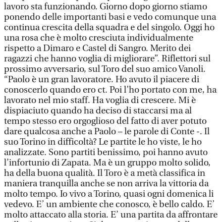
lavoro sta funzionando. Giorno dopo giorno stiamo
ponendo delle importanti basi e vedo comunque una
continua crescita della squadra e del singolo. Oggi ho
una rosa che è molto cresciuta individualmente
rispetto a Dimaro e Castel di Sangro. Merito dei
ragazzi che hanno voglia di migliorare”. Riflettori sul
prossimo avversario, sul Toro del suo amico Vanoli.
“Paolo è un gran lavoratore. Ho avuto il piacere di
conoscerlo quando ero ct. Poi l’ho portato con me, ha
lavorato nel mio staff. Ha voglia di crescere. Mi è
dispiaciuto quando ha deciso di staccarsi ma al
tempo stesso ero orgoglioso del fatto di aver potuto
dare qualcosa anche a Paolo – le parole di Conte -. Il
suo Torino in difficoltà? Le partite le ho viste, le ho
analizzate. Sono partiti benissimo, poi hanno avuto
l’infortunio di Zapata. Ma è un gruppo molto solido,
ha della buona qualità. Il Toro è a metà classifica in
maniera tranquilla anche se non arriva la vittoria da
molto tempo. Io vivo a Torino, quasi ogni domenica li
vedevo. E’ un ambiente che conosco, è bello caldo. E’
molto attaccato alla storia. E’ una partita da affrontare