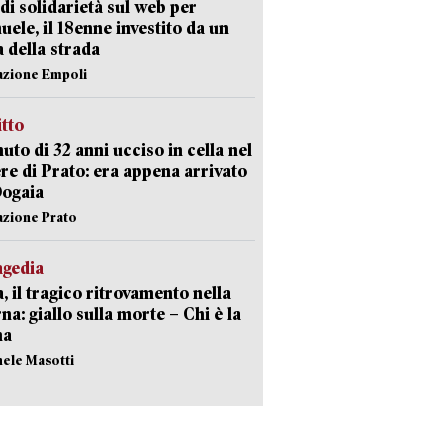
di solidarietà sul web per
ele, il 18enne investito da un
a della strada
azione Empoli
itto
uto di 32 anni ucciso in cella nel
re di Prato: era appena arrivato
Dogaia
azione Prato
agedia
, il tragico ritrovamento nella
rna: giallo sulla morte – Chi è la
ma
hele Masotti