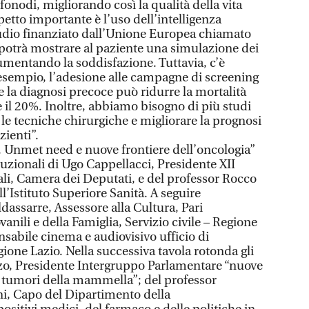
fonodi, migliorando così la qualità della vita
petto importante è l’uso dell’intelligenza
studio finanziato dall’Unione Europea chiamato
 potrà mostrare al paziente una simulazione dei
aumentando la soddisfazione. Tuttavia, c’è
esempio, l’adesione alle campagne di screening
e la diagnosi precoce può ridurre la mortalità
e il 20%. Inoltre, abbiamo bisogno di più studi
le tecniche chirurgiche e migliorare la prognosi
zienti”.
. Unmet need e nuove frontiere dell’oncologia”
tituzionali di Ugo Cappellacci, Presidente XII
li, Camera dei Deputati, e del professor Rocco
l’Istituto Superiore Sanità. A seguire
dassarre, Assessore alla Cultura, Pari
anili e della Famiglia, Servizio civile – Regione
nsabile cinema e audiovisivo ufficio di
ione Lazio. Nella successiva tavola rotonda gli
zzo, Presidente Intergruppo Parlamentare “nuove
i tumori della mammella”; del professor
i, Capo del Dipartimento della