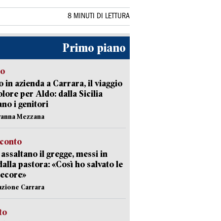
8 MINUTI DI LETTURA
Primo piano
to
 in azienda a Carrara, il viaggio
olore per Aldo: dalla Sicilia
ano i genitori
vanna Mezzana
cconto
i assaltano il gregge, messi in
dalla pastora: «Così ho salvato le
pecore»
azione Carrara
sto