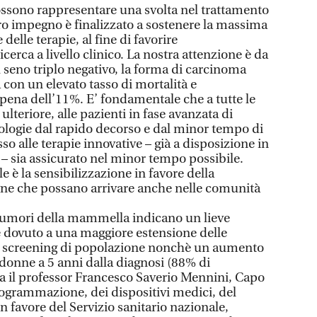
ossono rappresentare una svolta nel trattamento
tro impegno è finalizzato a sostenere la massima
delle terapie, al fine di favorire
cerca a livello clinico. La nostra attenzione è da
 seno triplo negativo, la forma di carcinoma
on un elevato tasso di mortalità e
pena dell’11%. E’ fondamentale che a tutte le
ulteriore, alle pazienti in fase avanzata di
tologie dal rapido decorso e dal minor tempo di
sso alle terapie innovative – già a disposizione in
ei – sia assicurato nel minor tempo possibile.
 è la sensibilizzazione in favore della
e che possano arrivare anche nelle comunità
i tumori della mammella indicano un lieve
dovuto a una maggiore estensione delle
di screening di popolazione nonchè un aumento
 donne a 5 anni dalla diagnosi (88% di
a il professor Francesco Saverio Mennini, Capo
ogrammazione, dei dispositivi medici, del
in favore del Servizio sanitario nazionale,