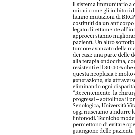
il sistema immunitario a c
mirati come gli inibitori 
hanno mutazioni di BRCA1
costituiti da un anticorpo
legato direttamente all’in
approcci stanno miglioran
pazientì. Un altro sottotip
tumore avanzato della ma
dei casi: una parte delle
alla terapia endocrina, c
resistenti e il 30-40% che
questa neoplasia è molto 
generazione, sia attravers
eliminando ogni disparità 
“Recentemente, la chirurgi
progressi – sottolinea il p
Senologica, Università Vi
oggi riusciamo a ridurre la
linfonodi. Tecniche moder
permettono di evitare op
guarigione delle pazienti. 