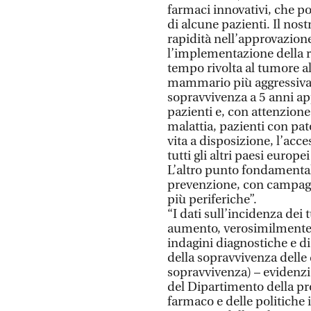
farmaci innovativi, che p
di alcune pazienti. Il nos
rapidità nell’approvazione 
l’implementazione della ri
tempo rivolta al tumore al
mammario più aggressiva c
sopravvivenza a 5 anni ap
pazienti e, con attenzione 
malattia, pazienti con pa
vita a disposizione, l’acce
tutti gli altri paesi europ
L’altro punto fondamentale
prevenzione, con campagn
più periferiche”.
“I dati sull’incidenza de
aumento, verosimilmente 
indagini diagnostiche e 
della sopravvivenza delle
sopravvivenza) – evidenzi
del Dipartimento della pr
farmaco e delle politiche 