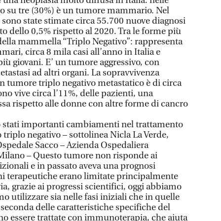
na neoplasia molto diffusa in Italia: nelle
o su tre (30%) è un tumore mammario. Nel
e sono state stimate circa 55.700 nuove diagnosi
 dello 0,5% rispetto al 2020. Tra le forme più
e della mammella “Triplo Negativo”: rappresenta
ri, circa 8 mila casi all’anno in Italia e
più giovani. E’ un tumore aggressivo, con
etastasi ad altri organi. La sopravvivenza
n tumore triplo negativo metastatico è di circa
no vive circa l’11%, delle pazienti, una
sa rispetto alle donne con altre forme di cancro
no stati importanti cambiamenti nel trattamento
iplo negativo – sottolinea Nicla La Verde,
’Ospedale Sacco – Azienda Ospedaliera
 Milano – Questo tumore non risponde ai
izionali e in passato aveva una prognosi
ni terapeutiche erano limitate principalmente
a, grazie ai progressi scientifici, oggi abbiamo
utilizzare sia nelle fasi iniziali che in quelle
 seconda delle caratteristiche specifiche del
no essere trattate con immunoterapia, che aiuta