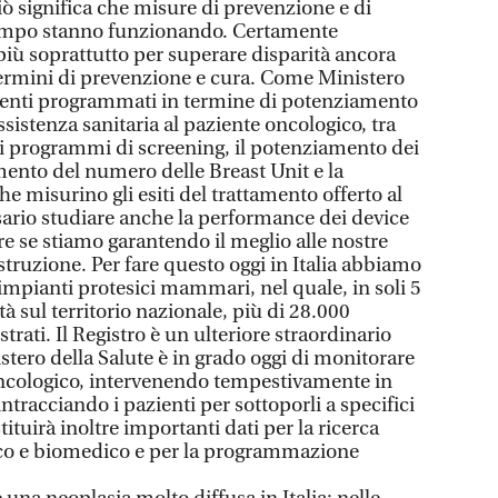
iò significa che misure di prevenzione e di
campo stanno funzionando. Certamente
iù soprattutto per superare disparità ancora
n termini di prevenzione e cura. Come Ministero
rventi programmati in termine di potenziamento
ssistenza sanitaria al paziente oncologico, tra
i programmi di screening, il potenziamento dei
remento del numero delle Breast Unit e la
he misurino gli esiti del trattamento offerto al
ssario studiare anche la performance dei device
e se stiamo garantendo il meglio alle nostre
ostruzione. Per fare questo oggi in Italia abbiamo
i impianti protesici mammari, nel quale, in soli 5
tà sul territorio nazionale, più di 28.000
strati. Il Registro è un ulteriore straordinario
stero della Salute è in grado oggi di monitorare
 oncologico, intervenendo tempestivamente in
ntracciando i pazienti per sottoporli a specifici
stituirà inoltre importanti dati per la ricerca
nico e biomedico e per la programmazione