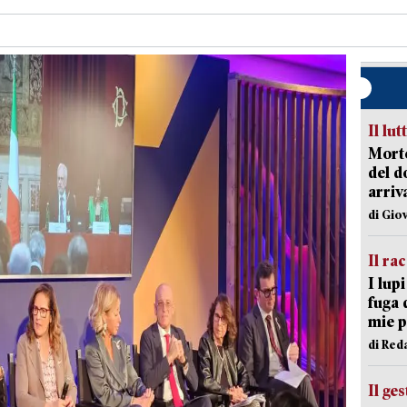
Il lut
Morto
del d
arriv
di Gio
Il ra
I lup
fuga 
mie 
di Red
Il ge