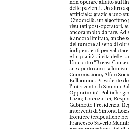
non operare affatto sui lin
delle pazienti. Un altro as
artificiale: grazie a uno 
‘Cinderellà, un algoritmo
risultati post-operatori, 
ancora molto da fare. Ad 
è ancora limitata, anche s
del tumore al seno di oltr
indipendenti per valutare 
e la qualità di vita delle pa
L’incontro “Breast Cancer
si è aperto con i saluti is
Commissione, Affari Socia
Bellantone, Presidente del
l’intervento di Simona Bal
Opportunità, Politiche giov
Lazio; Lorenza Lei, Respo
Gabinetto Presidenza, Reg
interventi di Simona Loi
frontiere terapeutiche ne
Francesco Saverio Mennin