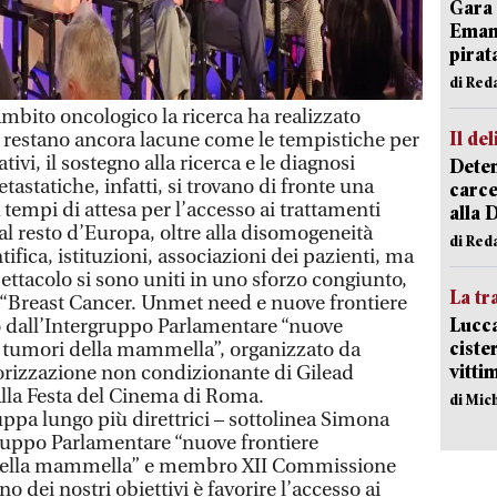
Gara 
Emanu
pirat
di Red
bito oncologico la ricerca ha realizzato
Il del
 restano ancora lacune come le tempistiche per
tivi, il sostegno alla ricerca e le diagnosi
Deten
astatiche, infatti, si trovano di fronte una
carce
 tempi di attesa per l’accesso ai trattamenti
alla 
al resto d’Europa, oltre alla disomogeneità
di Red
ifica, istituzioni, associazioni dei pazienti, ma
ettacolo si sono uniti in uno sforzo congiunto,
La tr
 “Breast Cancer. Unmet need e nuove frontiere
Lucca
o dall’Intergruppo Parlamentare “nuove
ciste
i tumori della mammella”, organizzato da
vitti
orizzazione non condizionante di Gilead
alla Festa del Cinema di Roma.
di Mic
uppa lungo più direttrici – sottolinea Simona
ruppo Parlamentare “nuove frontiere
 della mammella” e membro XII Commissione
no dei nostri obiettivi è favorire l’accesso ai