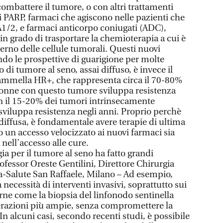
ombattere il tumore, o con altri trattamenti
di PARP, farmaci che agiscono nelle pazienti che
/2, e farmaci anticorpo coniugati (ADC),
 in grado di trasportare la chemioterapia a cui è
terno delle cellule tumorali. Questi nuovi
do le prospettive di guarigione per molte
o di tumore al seno, assai diffuso, è invece il
mmella HR+, che rappresenta circa il 70-80%
 donne con questo tumore sviluppa resistenza
on il 15-20% dei tumori intrinsecamente
 sviluppa resistenza negli anni. Proprio perchè
diffusa, è fondamentale avere terapie di ultima
o un accesso velocizzato ai nuovi farmaci sia
nell’accesso alle cure.
a per il tumore al seno ha fatto grandi
rofessor Oreste Gentilini, Direttore Chirurgia
ta-Salute San Raffaele, Milano – Ad esempio,
 necessità di interventi invasivi, soprattutto sui
ne come la biopsia del linfonodo sentinella
erazioni più ampie, senza compromettere la
In alcuni casi, secondo recenti studi, è possibile