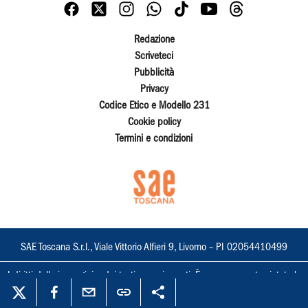
Redazione
Scriveteci
Pubblicità
Privacy
Codice Etico e Modello 231
Cookie policy
Termini e condizioni
SAE Toscana S.r.l., Viale Vittorio Alfieri 9, Livorno – PI 02054410499
I diritti delle immagini e dei testi sono riservati. È espressamente vietata la
loro riproduzione con qualsiasi mezzo e l'adattamento totale o parziale.