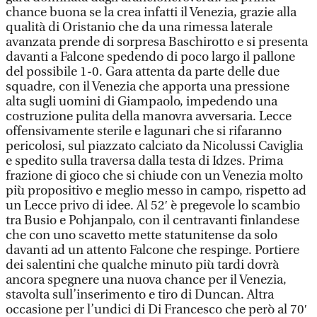
chance buona se la crea infatti il Venezia, grazie alla
qualità di Oristanio che da una rimessa laterale
avanzata prende di sorpresa Baschirotto e si presenta
davanti a Falcone spedendo di poco largo il pallone
del possibile 1-0. Gara attenta da parte delle due
squadre, con il Venezia che apporta una pressione
alta sugli uomini di Giampaolo, impedendo una
costruzione pulita della manovra avversaria. Lecce
offensivamente sterile e lagunari che si rifaranno
pericolosi, sul piazzato calciato da Nicolussi Caviglia
e spedito sulla traversa dalla testa di Idzes. Prima
frazione di gioco che si chiude con un Venezia molto
più propositivo e meglio messo in campo, rispetto ad
un Lecce privo di idee. Al 52′ è pregevole lo scambio
tra Busio e Pohjanpalo, con il centravanti finlandese
che con uno scavetto mette statunitense da solo
davanti ad un attento Falcone che respinge. Portiere
dei salentini che qualche minuto più tardi dovrà
ancora spegnere una nuova chance per il Venezia,
stavolta sull’inserimento e tiro di Duncan. Altra
occasione per l’undici di Di Francesco che però al 70′