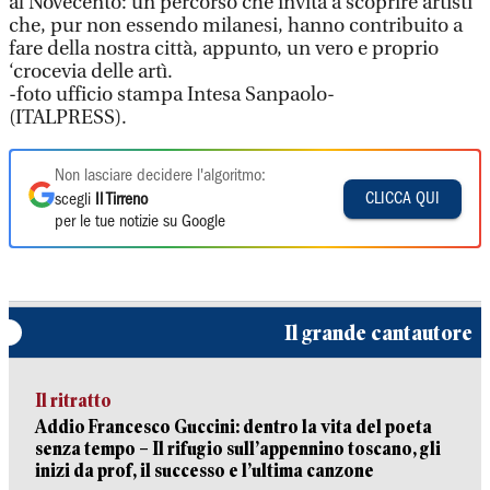
al Novecento: un percorso che invita a scoprire artisti
che, pur non essendo milanesi, hanno contribuito a
fare della nostra città, appunto, un vero e proprio
‘crocevia delle artì.
-foto ufficio stampa Intesa Sanpaolo-
(ITALPRESS).
Non lasciare decidere l'algoritmo:
CLICCA QUI
scegli
Il Tirreno
per le tue notizie su Google
Il grande cantautore
Il ritratto
Addio Francesco Guccini: dentro la vita del poeta
senza tempo – Il rifugio sull’appennino toscano, gli
inizi da prof, il successo e l’ultima canzone