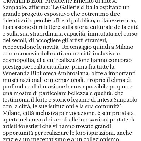
Giovanni Bazoli, Presidente Emerito di Intesa
Sanpaolo, afferma: ‘Le Gallerie d’Italia ospitano un
grande progetto espositivo che potremmo dire
‘identitariò, perchè offre al pubblico, milanese e non,
l’occasione di riflettere sulla storia culturale della città
e sulla sua straordinaria capacità, immutata nel corso
dei secoli, di accogliere gli artisti stranieri,
recependone le novità. Un omaggio quindi a Milano
come crocevia delle arti, come città inclusiva e
cosmopolita, alla cui realizzazione hanno concorso
prestigiose realtà cittadine, prima fra tutte la
Veneranda Biblioteca Ambrosiana, oltre a importanti
musei nazionali e internazionali. Proprio il clima di
profonda collaborazione ha reso possibile proporre
una mostra di particolare bellezza e qualità, che
testimonia il forte e storico legame di Intesa Sanpaolo
con la città, le sue istituzioni e la sua comunità’.
Milano, città inclusiva per vocazione, è sempre stata
aperta nel corso dei secoli alle innovazioni portate da
artisti forestieri che vi hanno trovato grandi
opportunità per realizzare le loro ispirazioni, anche
grazie a un mecenatismo e a un collezionismo