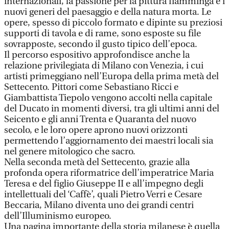
internazionali, la passione per la pittura fiamminga e i
nuovi generi del paesaggio e della natura morta. Le
opere, spesso di piccolo formato e dipinte su preziosi
supporti di tavola e di rame, sono esposte su file
sovrapposte, secondo il gusto tipico dell’epoca.
Il percorso espositivo approfondisce anche la
relazione privilegiata di Milano con Venezia, i cui
artisti primeggiano nell’Europa della prima metà del
Settecento. Pittori come Sebastiano Ricci e
Giambattista Tiepolo vengono accolti nella capitale
del Ducato in momenti diversi, tra gli ultimi anni del
Seicento e gli anni Trenta e Quaranta del nuovo
secolo, e le loro opere aprono nuovi orizzonti
permettendo l’aggiornamento dei maestri locali sia
nel genere mitologico che sacro.
Nella seconda metà del Settecento, grazie alla
profonda opera riformatrice dell’imperatrice Maria
Teresa e del figlio Giuseppe II e all’impegno degli
intellettuali del ‘Caffè’, quali Pietro Verri e Cesare
Beccaria, Milano diventa uno dei grandi centri
dell’Illuminismo europeo.
Una pagina importante della storia milanese è quella