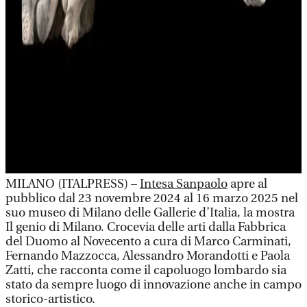
MILANO (ITALPRESS) –
Intesa Sanpaolo
apre al
pubblico dal 23 novembre 2024 al 16 marzo 2025 nel
suo museo di Milano delle Gallerie d’Italia, la mostra
Il genio di Milano. Crocevia delle arti dalla Fabbrica
del Duomo al Novecento a cura di Marco Carminati,
Fernando Mazzocca, Alessandro Morandotti e Paola
Zatti, che racconta come il capoluogo lombardo sia
stato da sempre luogo di innovazione anche in campo
storico-artistico.