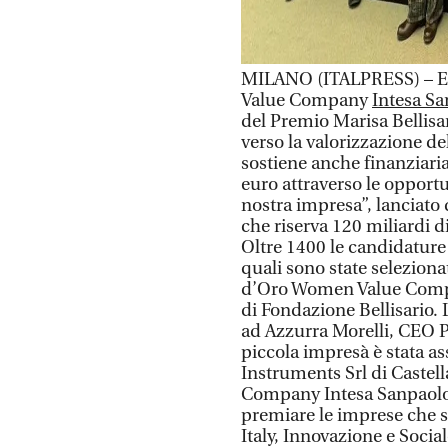
MILANO (ITALPRESS) – E’ g
Value Company
Intesa S
del Premio Marisa Bellisa
verso la valorizzazione d
sostiene anche finanziar
euro attraverso le opportu
nostra impresa”, lanciato
che riserva 120 miliardi di
Oltre 1400 le candidature 
quali sono state seleziona
d’Oro Women Value Compa
di Fondazione Bellisario. 
ad Azzurra Morelli, CEO P
piccola impresà è stata as
Instruments Srl di Castel
Company Intesa Sanpaolo p
premiare le imprese che si
Italy, Innovazione e Social