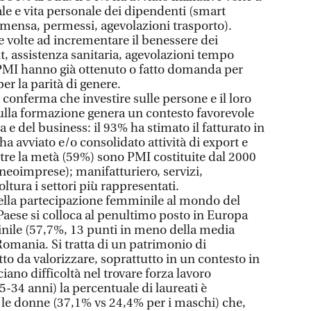
ale e vita personale dei dipendenti (smart
à, mensa, permessi, agevolazioni trasporto).
ve volte ad incrementare il benessere dei
t, assistenza sanitaria, agevolazioni tempo
7 PMI hanno già ottenuto o fatto domanda per
per la parità di genere.
 conferma che investire sulle persone e il loro
sulla formazione genera un contesto favorevole
a e del business: il 93% ha stimato il fatturato in
ha avviato e/o consolidato attività di export e
ltre la metà (59%) sono PMI costituite dal 2000
o neoimprese); manifatturiero, servizi,
ltura i settori più rappresentati.
 nella partecipazione femminile al mondo del
 Paese si colloca al penultimo posto in Europa
minile (57,7%, 13 punti in meno della media
Romania. Si tratta di un patrimonio di
o da valorizzare, soprattutto in un contesto in
ano difficoltà nel trovare forza lavoro
(25-34 anni) la percentuale di laureati è
le donne (37,1% vs 24,4% per i maschi) che,