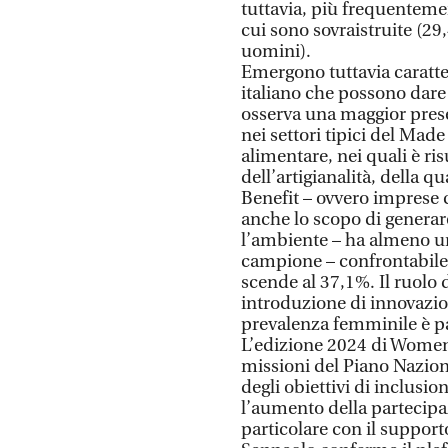
tuttavia, più frequentemen
cui sono sovraistruite (29
uomini).
Emergono tuttavia caratter
italiano che possono dare
osserva una maggior pres
nei settori tipici del Made
alimentare, nei quali è ris
dell’artigianalità, della qu
Benefit – ovvero imprese 
anche lo scopo di generare
l’ambiente – ha almeno u
campione – confrontabile 
scende al 37,1%. Il ruolo 
introduzione di innovazio
prevalenza femminile è pa
L’edizione 2024 di Women
missioni del Piano Nazion
degli obiettivi di inclusio
l’aumento della partecipa
particolare con il support