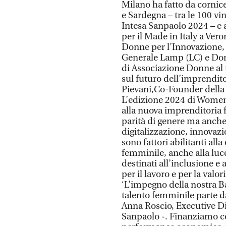
Milano ha fatto da cornice
e Sardegna – tra le 100 
Intesa Sanpaolo 2024 – e 
per il Made in Italy a Ve
Donne per l’Innovazione, a
Generale Lamp (LC) e Donn
di Associazione Donne al 
sul futuro dell’imprendit
Pievani,Co-Founder della 
L’edizione 2024 di Women
alla nuova imprenditoria f
parità di genere ma anche t
digitalizzazione, innovaz
sono fattori abilitanti alla
femminile, anche alla luc
destinati all’inclusione e 
per il lavoro e per la val
‘L’impegno della nostra Ba
talento femminile parte da
Anna Roscio, Executive Di
Sanpaolo -. Finanziamo co