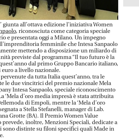
iunta all’ottava edizione l’iniziativa Women
anpaolo
, riconosciuta come categoria speciale
rio e presentata oggi a Milano. Un impegno
ell’imprenditoria femminile che Intesa Sanpaolo
iamente mettendo a disposizione un miliardo di
nità previste dal programma “Il tuo futuro è la
 quest’anno dal primo Gruppo Bancario italiano,
 euro a livello nazionale.
pervenute da tutta Italia quest’anno, tra le
te le due vincitrici del premio nazionale Mela
ny Intesa Sanpaolo, speciale riconoscimento
La ‘Mela d’oro media impresà è stata attribuita
ellemoda di Empoli, mentre la ‘Mela d’oro
segnata a Stella Stefanelli, manager di Lab.
lana Grotte (BA). Il Premio Women Value
revede, inoltre, Menzioni Speciali, dedicate a
 sono distinte su filoni specifici quali Made in
e.