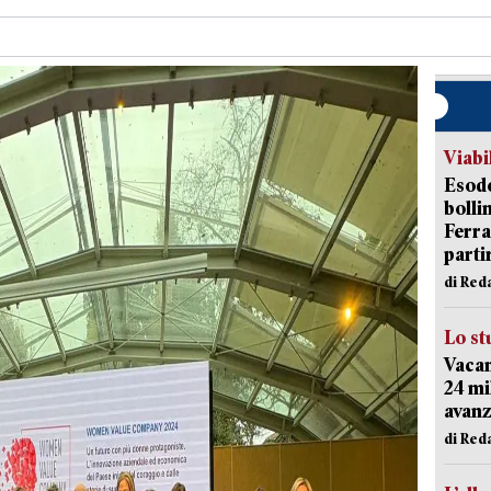
Viabi
Esodo
bolli
Ferr
parti
di Red
Lo st
Vacan
24 mi
avanz
di Red