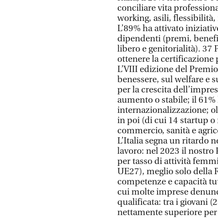
conciliare vita profession
working, asili, flessibilit
L’89% ha attivato iniziati
dipendenti (premi, benefi
libero e genitorialità). 3
ottenere la certificazione 
L’VIII edizione del Premio
benessere, sul welfare e 
per la crescita dell’impres
aumento o stabile; il 61% 
internazionalizzazione; o
in poi (di cui 14 startup 
commercio, sanità e agrico
L’Italia segna un ritardo
lavoro: nel 2023 il nostro
per tasso di attività fem
UE27), meglio solo della 
competenze e capacità tutt
cui molte imprese denunci
qualificata: tra i giovani 
nettamente superiore per 