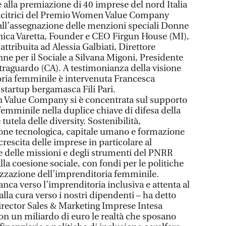
 alla premiazione di 40 imprese del nord Italia
vincitrici del Premio Women Value Company
all’assegnazione delle menzioni speciali Donne
ronica Varetta, Founder e CEO Firgun House (MI),
ttribuita ad Alessia Galbiati, Direttore
e per il Sociale a Silvana Migoni, Presidente
traguardo (CA). A testimonianza della visione
oria femminile è intervenuta Francesca
startup bergamasca Fili Pari.
 Value Company si è concentrata sul supporto
emminile nella duplice chiave di difesa della
utela delle diversity. Sostenibilità,
ione tecnologica, capitale umano e formazione
 crescita delle imprese in particolare al
e delle missioni e degli strumenti del PNRR
alla coesione sociale, con fondi per le politiche
orizzazione dell’imprenditoria femminile.
nca verso l’imprenditoria inclusiva e attenta al
lla cura verso i nostri dipendenti – ha detto
rector Sales & Marketing Imprese Intesa
n un miliardo di euro le realtà che sposano