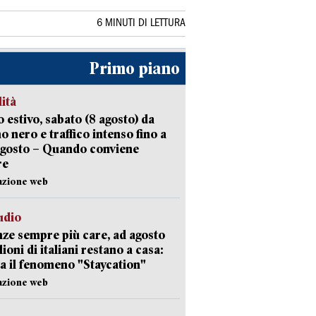
6 MINUTI DI LETTURA
Primo piano
lità
 estivo, sabato (8 agosto) da
no nero e traffico intenso fino a
agosto – Quando conviene
re
azione web
udio
ze sempre più care, ad agosto
lioni di italiani restano a casa:
a il fenomeno "Staycation"
azione web