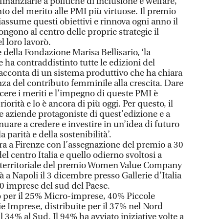
anziarie a politiche di inclusione e welfare,
to del merito alle PMI più virtuose. Il premio
sume questi obiettivi e rinnova ogni anno il
ngono al centro delle proprie strategie il
l loro lavorò.
e della Fondazione Marisa Bellisario, ‘la
 ha contraddistinto tutte le edizioni del
conta di un sistema produttivo che ha chiara
a del contributo femminile alla crescita. Dare
oscere i meriti e l’impegno di queste PMI è
orità e lo è ancora di più oggi. Per questo, il
e aziende protagoniste di quest’edizione e a
uare a credere e investire in un’idea di futuro
a parità e della sostenibilità’.
ra a Firenze con l’assegnazione del premio a 30
l centro Italia e quello odierno svoltosi a
o territoriale del premio Women Value Company
à a Napoli il 3 dicembre presso Gallerie d’Italia
30 imprese del sud del Paese.
o per il 25% Micro-imprese, 40% Piccole
e Imprese, distribuite per il 37% nel Nord
il 34% al Sud. Il 94% ha avviato iniziative volte a