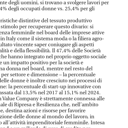
te degli uomini, si trovano a svolgere lavori per
,4% degli occupati donne vs. 25,4% per gli
istiche distintive del tessuto produttivo
 stimolo per recuperare questo divario: si
enza femminile nel board delle imprese attive
 in Italy come il sistema moda o la filiera agro-
ultato vincente saper coniugare gli aspetti
alità e della flessibilità. Il 47,4% delle Società
che hanno integrato nel proprio oggetto sociale
 un impatto positivo per la società e
na donna nel board, mentre nel resto del
per settore e dimensione – la percentuale
delle donne è inoltre cresciuto nei processi di
ne: la percentuale di start-up innovative con
ssata dal 13,5% nel 2017 al 15,1% nel 2024.
 Value Company è strettamente connessa alle
ale di Ripresa e Resilienza che, nell’ambito
ne, destina azioni e risorse per favorire
zione delle donne al mondo del lavoro, in
o all’attività imprenditoriale femminile. Intesa