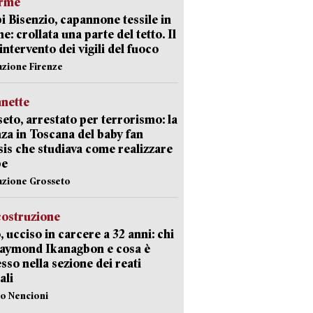
arme
 Bisenzio, capannone tessile in
e: crollata una parte del tetto. Il
intervento dei vigili del fuoco
azione Firenze
nette
eto, arrestato per terrorismo: la
za in Toscana del baby fan
Isis che studiava come realizzare
be
azione Grosseto
costruzione
, ucciso in carcere a 32 anni: chi
Raymond Ikanagbon e cosa è
sso nella sezione dei reati
ali
lo Nencioni