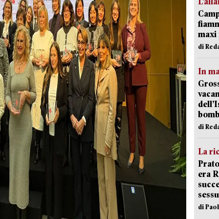
L’all
Campi
fiamm
maxi 
di Red
In ma
Gross
vacan
dell’
bom
di Red
La ri
Prato
era 
succe
sessu
di Pao