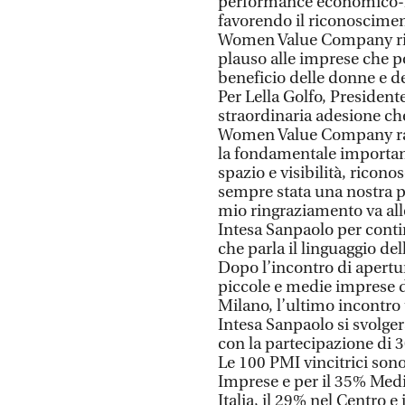
performance economico-fin
favorendo il riconoscimen
Women Value Company rias
plauso alle imprese che po
beneficio delle donne e de
Per Lella Golfo, President
straordinaria adesione che
Women Value Company rac
la fondamentale importanz
spazio e visibilità, ricon
sempre stata una nostra pri
mio ringraziamento va all
Intesa Sanpaolo per contin
che parla il linguaggio dell
Dopo l’incontro di apertu
piccole e medie imprese de
Milano, l’ultimo incontr
Intesa Sanpaolo si svolger
con la partecipazione di 
Le 100 PMI vincitrici son
Imprese e per il 35% Medi
Italia, il 29% nel Centro e 