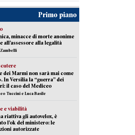
Primo piano
so
nica, minacce di morte anonime
e all’assessore alla legalità
n Zambelli
scutere
e dei Marmi non sarà mai come
». In Versilia la “guerra” dei
i: il caso del Mediceo
teo Tuccini e Luca Basile
e e viabilità
a riattiva gli autovelox, è
ato l’ok del ministero: le
zioni autorizzate