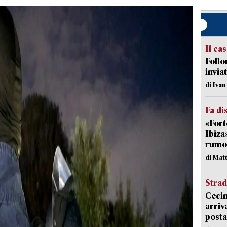
Il ca
Follo
inviat
di Iva
Fa di
«Fort
Ibiza
rumor
di Mat
Strad
Cecin
arriv
posta