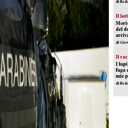
di Red
Il lut
Morto
del d
arriv
di Gio
Il ra
I lup
fuga 
mie 
di Red