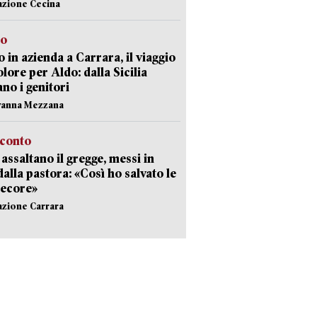
azione Cecina
to
 in azienda a Carrara, il viaggio
olore per Aldo: dalla Sicilia
ano i genitori
vanna Mezzana
cconto
i assaltano il gregge, messi in
dalla pastora: «Così ho salvato le
pecore»
azione Carrara