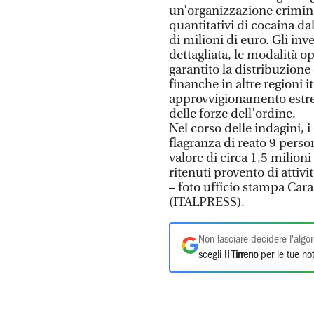
un’organizzazione crimina
quantitativi di cocaina dal
di milioni di euro. Gli inv
dettagliata, le modalità 
garantito la distribuzione d
finanche in altre regioni i
approvvigionamento estrem
delle forze dell’ordine.
Nel corso delle indagini, i
flagranza di reato 9 perso
valore di circa 1,5 milion
ritenuti provento di attività
– foto ufficio stampa Cara
(ITALPRESS).
Non lasciare decidere l'algor
scegli
Il Tirreno
per le tue not