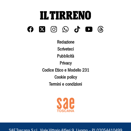
Redazione
Scriveteci
Pubblicità
Privacy
Codice Etico e Modello 231
Cookie policy
Termini e condizioni
SAE Toscana S.r.l., Viale Vittorio Alfieri 9, Livorno – PI 02054410499