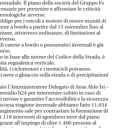
tostradale. Il piano della società del Gruppo Fs
essarie per prevenire e affrontare le criticità
tereologiche avverse.
bbligo per i veicoli a motore di essere muniti di
tene a bordo a partire dal 15 novembre fino al
zione, attraverso ordinanze, di limitazioni al
avverso.
 di catene a bordo o pneumatici invernali è già
orso.
 in base alle norme del Codice della Strada, è
ta segnaletica verticale.
dità, i ciclomotori e i motocicli potranno
i neve o ghiaccio sulla strada e di precipitazioni
ato l’Amministratore Delegato di Anas Aldo Isi –
sidio h24 per intervenire subito in caso di
nevose e garantire l’accessibilità e la sicurezza
a scorsa stagione invernale abbiamo fatto 11.034
pargimento sale per contrastare la formazione di
 1.118 interventi di sgombero neve dal piano
i grazie all’impiego di oltre 1.400 persone al