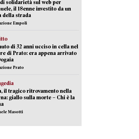
di solidarietà sul web per
ele, il 18enne investito da un
a della strada
azione Empoli
itto
uto di 32 anni ucciso in cella nel
re di Prato: era appena arrivato
Dogaia
azione Prato
agedia
, il tragico ritrovamento nella
rna: giallo sulla morte – Chi è la
ma
hele Masotti