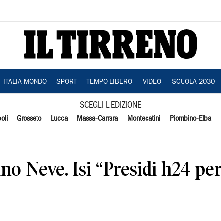
ITALIA MONDO
SPORT
TEMPO LIBERO
VIDEO
SCUOLA 2030
SCEGLI L'EDIZIONE
oli
Grosseto
Lucca
Massa-Carrara
Montecatini
Piombino-Elba
ano Neve. Isi “Presidi h24 per