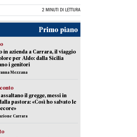
2 MINUTI DI LETTURA
Primo piano
to
 in azienda a Carrara, il viaggio
olore per Aldo: dalla Sicilia
ano i genitori
vanna Mezzana
cconto
i assaltano il gregge, messi in
dalla pastora: «Così ho salvato le
pecore»
azione Carrara
sto