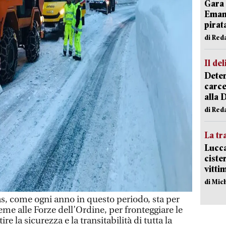
Gara 
Emanu
pirat
di Red
Il del
Deten
carce
alla 
di Red
La tr
Lucca
ciste
vitti
di Mic
 come ogni anno in questo periodo, sta per
ieme alle Forze dell’Ordine, per fronteggiare le
 la sicurezza e la transitabilità di tutta la