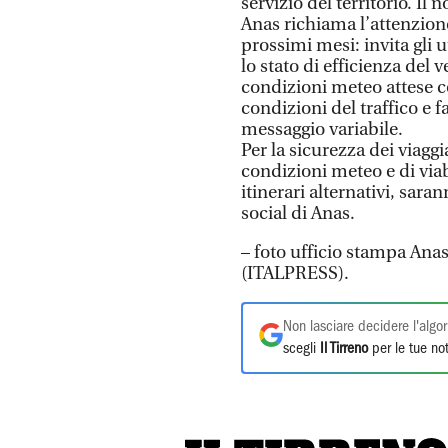
servizio del territorio. I
Anas richiama l’attenzione
prossimi mesi: invita gli u
lo stato di efficienza del 
condizioni meteo attese co
condizioni del traffico e f
messaggio variabile.
Per la sicurezza dei viaggi
condizioni meteo e di viab
itinerari alternativi, saran
social di Anas.
– foto ufficio stampa Anas
(ITALPRESS).
Non lasciare decidere l'algor
scegli
Il Tirreno
per le tue not