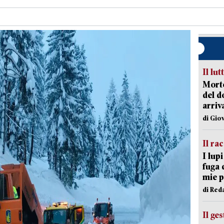
Il lut
Morto
del d
arriv
di Gio
Il ra
I lup
fuga 
mie 
di Red
Il ge