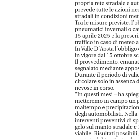
propria rete stradale e au
prevede tutte le azioni nec
stradali in condizioni me
Tra le misure previste, l’o
pneumatici invernali o ca
15 aprile 2025 e la prescri
traffico in caso di meteo 
In Valle D’Aosta l’obbligo
in vigore dal 15 ottobre sc
Il provvedimento, emanato
segnalato mediante apposi
Durante il periodo di vali
circolare solo in assenza d
nevose in corso.
“In questi mesi – ha spieg
metteremo in campo un pre
maltempo e precipitazioni 
degli automobilisti. Nell
interventi preventivi di s
gelo sul manto stradale e
viabile. Risultati possibil