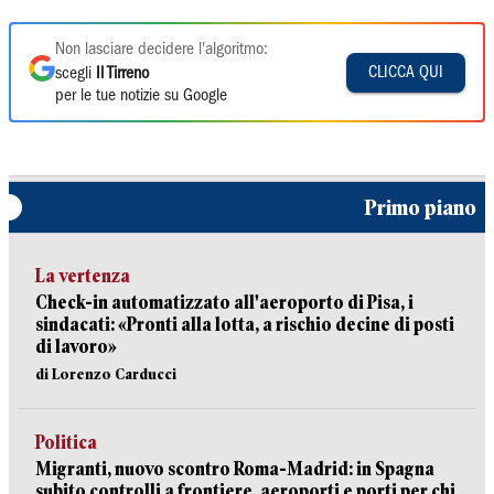
Non lasciare decidere l'algoritmo:
CLICCA QUI
scegli
Il Tirreno
per le tue notizie su Google
Primo piano
La vertenza
Check-in automatizzato all'aeroporto di Pisa, i
sindacati: «Pronti alla lotta, a rischio decine di posti
di lavoro»
di Lorenzo Carducci
Politica
Migranti, nuovo scontro Roma-Madrid: in Spagna
subito controlli a frontiere, aeroporti e porti per chi