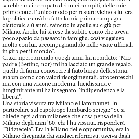
sarebbe mai occupato dei miei compiti, delle mie
prime cotte, l’unico modo per restare vicino a lui era
la politica e così ho fatto la mia prima campagna
elettorale a 8 anni, zainetto in spalla su e giù per
Milano. Anche lui si rese da subito conto che aveva
poco spazio da passare in famiglia, così viaggiavo
molto con lui, accompagnandolo nelle visite ufficiali
in giro per il mondo”.
Craxi, ripercorrendo quegli anni, ha ricordato: “Mio
padre (Bettino, ndr) mi ha lasciato un grande regalo,
quello di farmi conoscere il fiato lungo della storia,
era un uomo con valori risorgimentali, ottocenteschi
ma con una visione moderna, lucidissima e
lungimirante mi ha insegnato l’indipendenza e la
libertà”.
Una storia vissuta tra Milano e Hammamet. In
particolare sul capoluogo lombardo spiega: “Se si
chiede oggi ad un milanese che cosa pensa della
Milano degli anni ’80, chi l’ha vissuta, risponderà
“Ridatecela”. Era la Milano delle opportunità, era la
Milano disegnata dai sindaci riformisti, usciva dagli