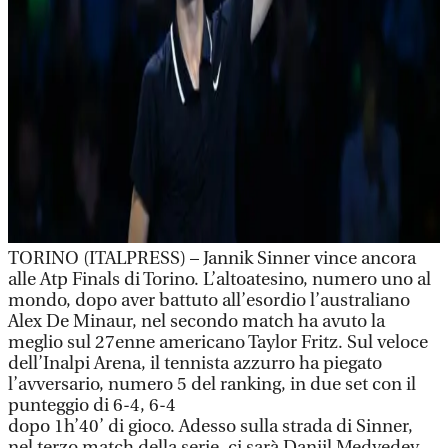
TORINO (ITALPRESS) – Jannik Sinner vince ancora
alle Atp Finals di Torino. L’altoatesino, numero uno al
mondo, dopo aver battuto all’esordio l’australiano
Alex De Minaur, nel secondo match ha avuto la
meglio sul 27enne americano Taylor Fritz. Sul veloce
dell’Inalpi Arena, il tennista azzurro ha piegato
l’avversario, numero 5 del ranking, in due set con il
punteggio di 6-4, 6-4
dopo 1h’40’ di gioco. Adesso sulla strada di Sinner,
nel terzo match della serie, ci sarà Daniil Medvedev.