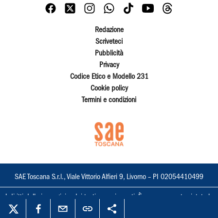
Redazione
Scriveteci
Pubblicità
Privacy
Codice Etico e Modello 231
Cookie policy
Termini e condizioni
SAE Toscana S.r.l., Viale Vittorio Alfieri 9, Livorno – PI 02054410499
I diritti delle immagini e dei testi sono riservati. È espressamente vietata la
loro riproduzione con qualsiasi mezzo e l'adattamento totale o parziale.