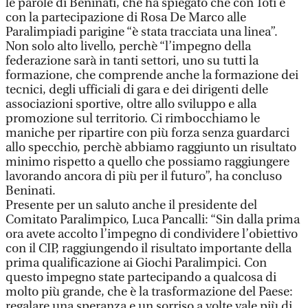
le parole di Beninati, che ha spiegato che con Toti e
con la partecipazione di Rosa De Marco alle
Paralimpiadi parigine “è stata tracciata una linea”.
Non solo alto livello, perchè “l’impegno della
federazione sarà in tanti settori, uno su tutti la
formazione, che comprende anche la formazione dei
tecnici, degli ufficiali di gara e dei dirigenti delle
associazioni sportive, oltre allo sviluppo e alla
promozione sul territorio. Ci rimbocchiamo le
maniche per ripartire con più forza senza guardarci
allo specchio, perchè abbiamo raggiunto un risultato
minimo rispetto a quello che possiamo raggiungere
lavorando ancora di più per il futuro”, ha concluso
Beninati.
Presente per un saluto anche il presidente del
Comitato Paralimpico, Luca Pancalli: “Sin dalla prima
ora avete accolto l’impegno di condividere l’obiettivo
con il CIP, raggiungendo il risultato importante della
prima qualificazione ai Giochi Paralimpici. Con
questo impegno state partecipando a qualcosa di
molto più grande, che è la trasformazione del Paese:
regalare una speranza e un sorriso a volte vale più di