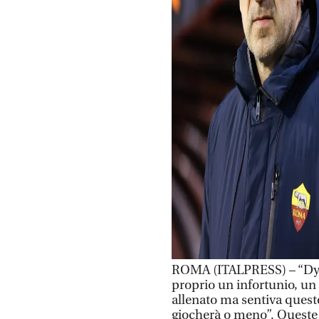
ROMA (ITALPRESS) – “Dyba
proprio un infortunio, un f
allenato ma sentiva questo 
giocherà o meno”. Queste l