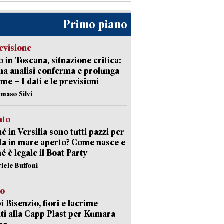
Primo piano
evisione
 in Toscana, situazione critica:
ima analisi conferma e prolunga
rme – I dati e le previsioni
maso Silvi
nto
é in Versilia sono tutti pazzi per
sta in mare aperto? Come nasce e
é è legale il Boat Party
riele Buffoni
to
 Bisenzio, fiori e lacrime
ti alla Capp Plast per Kumara