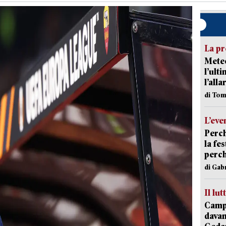
La pr
Meteo
l’ult
l’alla
di Tom
L’eve
Perch
la fe
perch
di Gab
Il lut
Campi
davan