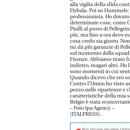
alla vigilia della sfida co
Dybala. Poi su Hummels: “
professionista. Ho dovuto 
determinate cose, come Cr
Pisilli al posto di Pellegr
più, ma fino a ora devo es
cosa credo sia giusto. Non
mi dà più garanzie di Pell
sul momento della squadr
Firenze. Abbiamo tirato f
indietro, magari altri. Ho 
sono momenti in cui sento
Quando dicevo che ero so
Contro l’Union ho visto u
pezzo nelle ripartenze e c
caratteristiche della mia s
Belgio è stata sconcertante
– Foto Ipa Agency –
(ITALPRESS).
Non lasciare decidere l'algor