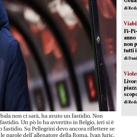
Geda
di Red
Viabi
Fi-Pi
anno 
non p
tutti 
di Dan
Viole
Livor
piazz
scopo
di Red
la non ci sarà, ha avuto un fastidio. Non
astidio. Un pò lo ha avvertito in Belgio, ieri si è
fastidio. Su Pellegrini devo ancora riflettere se
e parole dell’allenatore della Roma, Ivan Juric,