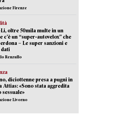
ra
azione Firenze
lità
-Li, oltre 50mila multe in un
e c’è un “super-autovelox” che
erdona – Le super sanzioni e
i dati
ilo Renzullo
nza
no, diciottenne presa a pugni in
a Attias: «Sono stata aggredita
 sessuale»
azione Livorno