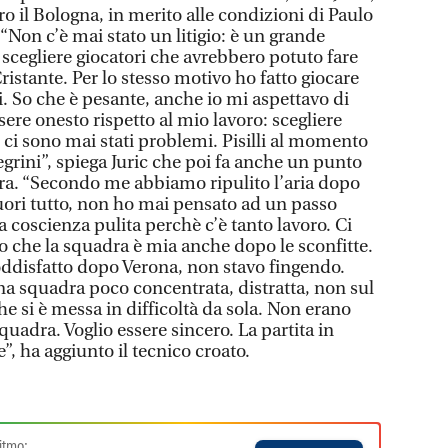
ntro il Bologna, in merito alle condizioni di Paulo
Non c’è mai stato un litigio: è un grande
scegliere giocatori che avrebbero potuto fare
istante. Per lo stesso motivo ho fatto giocare
ini. So che è pesante, anche io mi aspettavo di
sere onesto rispetto al mio lavoro: scegliere
 ci sono mai stati problemi. Pisilli al momento
egrini”, spiega Juric che poi fa anche un punto
a. “Secondo me abbiamo ripulito l’aria dopo
uori tutto, non ho mai pensato ad un passo
la coscienza pulita perchè c’è tanto lavoro. Ci
 che la squadra è mia anche dopo le sconfitte.
ddisfatto dopo Verona, non stavo fingendo.
na squadra poco concentrata, distratta, non sul
he si è messa in difficoltà da sola. Non erano
quadra. Voglio essere sincero. La partita in
”, ha aggiunto il tecnico croato.
itmo: