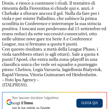
Donis, e riesce a contenere i rivali. Il tentativo di
rimonta della Fiorentina si chiude qui e, anzi, è
Chebake a sfiorare ancora il gol. Nulla da fare per i
viola e per mister Palladino, che subisce la prima
sconfitta in Conference e interrompe la sua striscia
positiva. I toscani non perdevano dal 15 settembre ed
erano reduci da sette successivi consecutivi, otto
nelle ultime nove gare tra Serie A e Conference
League, ma si fermano a quota 6 punti.
Con questo risultato, a metà della League Phase, i
viola sarebbero ottavi (e agli ottavi). Sale a quota 4
punti l’Apoel, che entra nella zona-playoff in una
classifica unica che vede sei squadre a punteggio
pieno: Chelsea, Legia Varsavia, Jagiellonia Bialystok,
Rapid Vienna, Vitoria Guimaraes ed Heidenheim.
– Foto Ipa Agency –
(ITALPRESS).
Non lasciare decidere l'algoritmo:
CLICCA QUI
scegli
Il Tirreno
per le tue notizie su Google