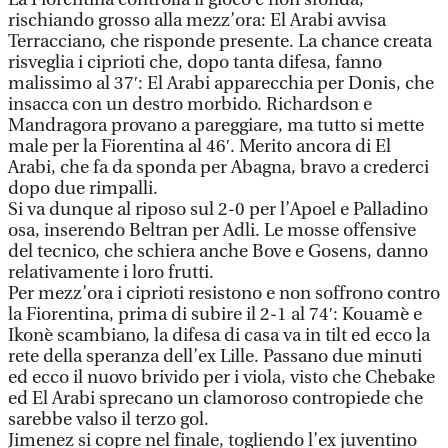
rischiando grosso alla mezz’ora: El Arabi avvisa
Terracciano, che risponde presente. La chance creata
risveglia i ciprioti che, dopo tanta difesa, fanno
malissimo al 37′: El Arabi apparecchia per Donis, che
insacca con un destro morbido. Richardson e
Mandragora provano a pareggiare, ma tutto si mette
male per la Fiorentina al 46′. Merito ancora di El
Arabi, che fa da sponda per Abagna, bravo a crederci
dopo due rimpalli.
Si va dunque al riposo sul 2-0 per l’Apoel e Palladino
osa, inserendo Beltran per Adli. Le mosse offensive
del tecnico, che schiera anche Bove e Gosens, danno
relativamente i loro frutti.
Per mezz’ora i ciprioti resistono e non soffrono contro
la Fiorentina, prima di subire il 2-1 al 74′: Kouamè e
Ikonè scambiano, la difesa di casa va in tilt ed ecco la
rete della speranza dell’ex Lille. Passano due minuti
ed ecco il nuovo brivido per i viola, visto che Chebake
ed El Arabi sprecano un clamoroso contropiede che
sarebbe valso il terzo gol.
Jimenez si copre nel finale, togliendo l’ex juventino