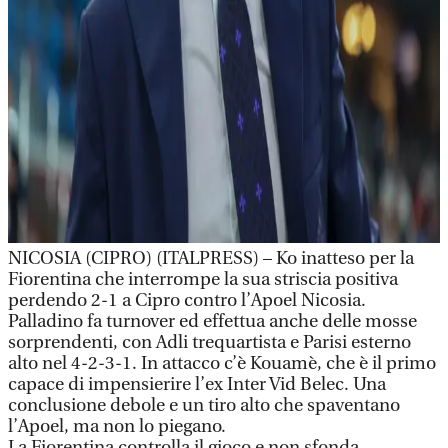
NICOSIA (CIPRO) (ITALPRESS) – Ko inatteso per la
Fiorentina che interrompe la sua striscia positiva
perdendo 2-1 a Cipro contro l’Apoel Nicosia.
Palladino fa turnover ed effettua anche delle mosse
sorprendenti, con Adli trequartista e Parisi esterno
alto nel 4-2-3-1. In attacco c’è Kouamè, che è il primo
capace di impensierire l’ex Inter Vid Belec. Una
conclusione debole e un tiro alto che spaventano
l’Apoel, ma non lo piegano.
La Fiorentina controlla il gioco e non sfonda,