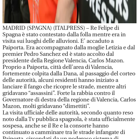
MADRID (SPAGNA) (ITALPRESS) – Re Felipe di
Spagna è stato contestato dalla folla mentre era in
visita sui luoghi delle alluvioni. E’ accaduto a
Paiporta. Era accompagnato dalla moglie Letizia e dal
premier Pedro Sanchez ed è stato accolto dal
presidente della Regione Valencia, Carlos Mazon.
Proprio a Paiporta, città dell’area di Valencia,
fortemente colpita dalla Dana, al passaggio del corteo
delle autorità, alcuni residenti hanno iniziato a
lanciare il fango che ricopre le strade, mentre altri
gridavano “assassini”. Forte la rabbia contro il
Governatore di destra della regione di Valencia, Carlos
Mazon, molti gridavano “dimettiti”.
La visita ufficiale delle autorità, secondo quanto reso
noto dalla Tv pubblica spagnola, è stata ufficialmente
sospesa, anche se il Re e la consorte hanno
continuato a camminare tra le strade infangate di
Paiporta, circondati da un poderoso sistema di