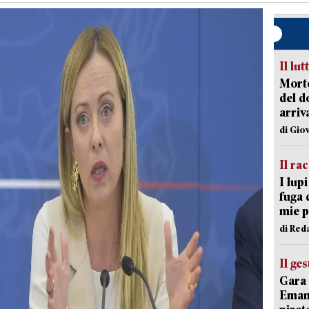
Il lut
Morto
del d
arriv
di Gio
Il ra
I lup
fuga 
mie 
di Red
Il ge
Gara 
Emanu