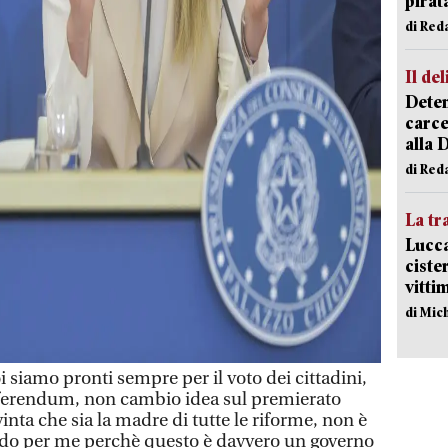
pirat
di Red
Il del
Deten
carce
alla 
di Red
La tr
Lucca
ciste
vitti
di Mic
iamo pronti sempre per il voto dei cittadini,
referendum, non cambio idea sul premierato
nta che sia la madre di tutte le riforme, non è
ndo per me perchè questo è davvero un governo