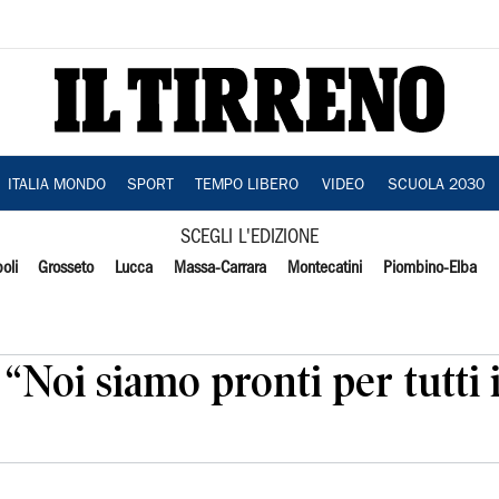
ITALIA MONDO
SPORT
TEMPO LIBERO
VIDEO
SCUOLA 2030
SCEGLI L'EDIZIONE
oli
Grosseto
Lucca
Massa-Carrara
Montecatini
Piombino-Elba
“Noi siamo pronti per tutti