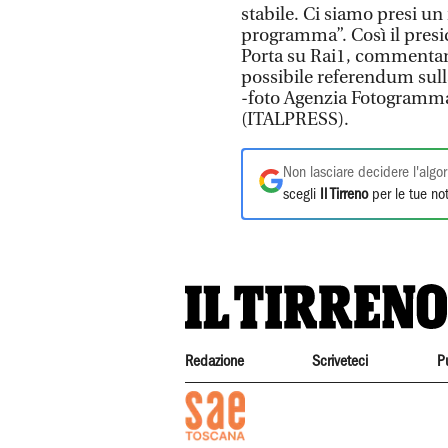
stabile. Ci siamo presi un
programma”. Così il presid
Porta su Rai1, commentan
possibile referendum sull
-foto Agenzia Fotogramm
(ITALPRESS).
Non lasciare decidere l'algor
scegli
Il Tirreno
per le tue not
Redazione
Scriveteci
P