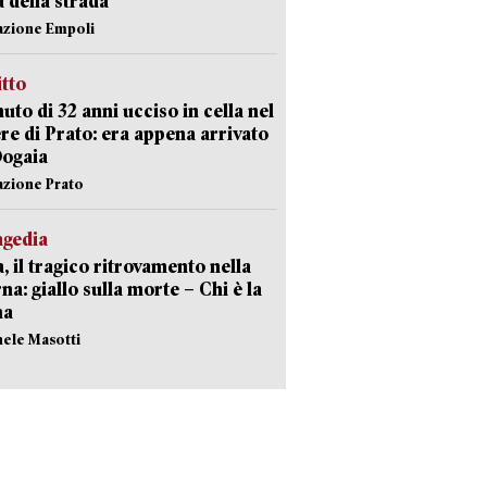
a della strada
azione Empoli
itto
uto di 32 anni ucciso in cella nel
re di Prato: era appena arrivato
Dogaia
azione Prato
agedia
, il tragico ritrovamento nella
rna: giallo sulla morte – Chi è la
ma
hele Masotti