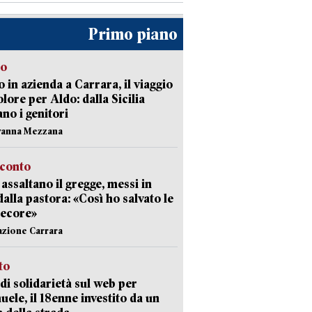
Primo piano
to
 in azienda a Carrara, il viaggio
olore per Aldo: dalla Sicilia
ano i genitori
vanna Mezzana
cconto
i assaltano il gregge, messi in
dalla pastora: «Così ho salvato le
pecore»
azione Carrara
sto
di solidarietà sul web per
ele, il 18enne investito da un