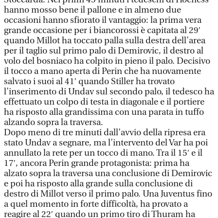
hanno mosso bene il pallone e in almeno due
occasioni hanno sfiorato il vantaggio: la prima vera
grande occasione per i biancorossi è capitata al 29′
quando Millot ha toccato palla sulla destra dell’area
per il taglio sul primo palo di Demirovic, il destro al
volo del bosniaco ha colpito in pieno il palo. Decisivo
il tocco a mano aperta di Perin che ha nuovamente
salvato i suoi al 41′ quando Stiller ha trovato
l’inserimento di Undav sul secondo palo, il tedesco ha
effettuato un colpo di testa in diagonale e il portiere
ha risposto alla grandissima con una parata in tuffo
alzando sopra la traversa.
Dopo meno di tre minuti dall’avvio della ripresa era
stato Undav a segnare, ma l’intervento del Var ha poi
annullato la rete per un tocco di mano. Tra il 15′ e il
17′, ancora Perin grande protagonista: prima ha
alzato sopra la traversa una conclusione di Demirovic
e poi ha risposto alla grande sulla conclusione di
destro di Millot verso il primo palo. Una Juventus fino
a quel momento in forte difficoltà, ha provato a
reagire al 22′ quando un primo tiro di Thuram ha