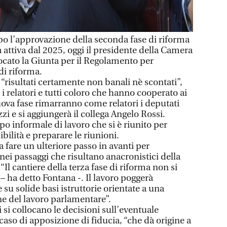
l’approvazione della seconda fase di riforma
attiva dal 2025, oggi il presidente della Camera
cato la Giunta per il Regolamento per
di riforma.
 “risultati certamente non banali nè scontati”,
i relatori e tutti coloro che hanno cooperato ai
nuova fase rimarranno come relatori i deputati
zi e si aggiungerà il collega Angelo Rossi.
o informale di lavoro che si è riunito per
ibilità e preparare le riunioni.
a fare un ulteriore passo in avanti per
i passaggi che risultano anacronistici della
Il cantiere della terza fase di riforma non si
 – ha detto Fontana -. Il lavoro poggerà
 su solide basi istruttorie orientate a una
e del lavoro parlamentare”.
ti si collocano le decisioni sull’eventuale
 caso di apposizione di fiducia, “che dà origine a