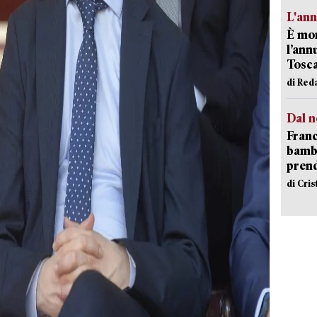
L'an
È mor
l’ann
Tosca
di Red
Dal n
Franc
bambi
pren
di Cri