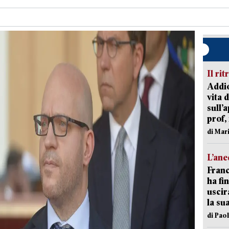
Il rit
Addio
vita 
sull’
prof,
di Mar
L’an
Franc
ha fin
uscir
la su
di Pao