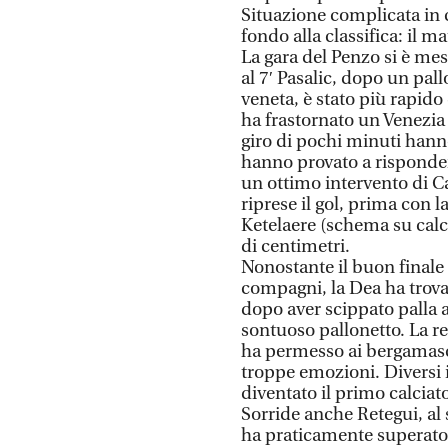
Situazione complicata in c
fondo alla classifica: il 
La gara del Penzo si è mes
al 7′ Pasalic, dopo un pall
veneta, è stato più rapido 
ha frastornato un Venezia 
giro di pochi minuti hanno
hanno provato a risponde
un ottimo intervento di C
riprese il gol, prima con l
Ketelaere (schema su calc
di centimetri.
Nonostante il buon finale
compagni, la Dea ha trovat
dopo aver scippato palla 
sontuoso pallonetto. La re
ha permesso ai bergamasch
troppe emozioni. Diversi i
diventato il primo calciat
Sorride anche Retegui, al s
ha praticamente superato 