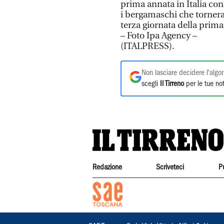
prima annata in Italia con
i bergamaschi che tornera
terza giornata della prim
– Foto Ipa Agency –
(ITALPRESS).
Non lasciare decidere l'algor
scegli
Il Tirreno
per le tue not
Redazione
Scriveteci
P