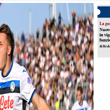
La gu
Nuovo
in vi
funzi
di Red