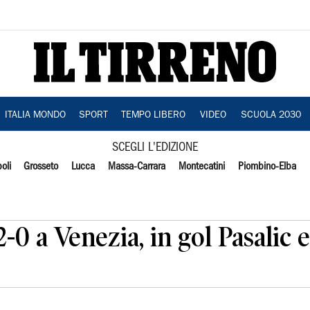
ITALIA MONDO
SPORT
TEMPO LIBERO
VIDEO
SCUOLA 2030
SCEGLI L'EDIZIONE
oli
Grosseto
Lucca
Massa-Carrara
Montecatini
Piombino-Elba
2-0 a Venezia, in gol Pasalic 