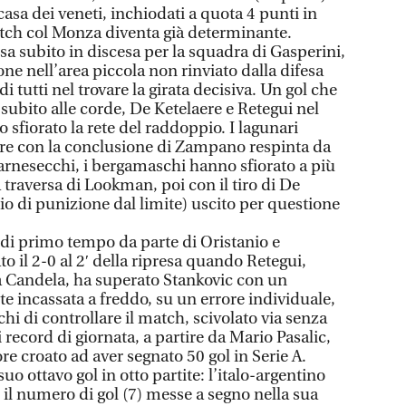
asa dei veneti, inchiodati a quota 4 punti in
match col Monza diventa già determinante.
sa subito in discesa per la squadra di Gasperini,
one nell’area piccola non rinviato dalla difesa
di tutti nel trovare la girata decisiva. Un gol che
subito alle corde, De Ketelaere e Retegui nel
 sfiorato la rete del raddoppio. I lagunari
re con la conclusione di Zampano respinta da
arnesecchi, i bergamaschi hanno sfiorato a più
a traversa di Lookman, poi con il tiro di De
io di punizione dal limite) uscito per questione
 di primo tempo da parte di Oristanio e
o il 2-0 al 2′ della ripresa quando Retegui,
a Candela, ha superato Stankovic con un
te incassata a freddo, su un errore individuale,
i di controllare il match, scivolato via senza
 record di giornata, a partire da Mario Pasalic,
ore croato ad aver segnato 50 gol in Serie A.
uo ottavo gol in otto partite: l’italo-argentino
il numero di gol (7) messe a segno nella sua