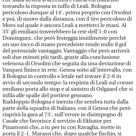
trovando la risposta in tuffo di Leali. Bologna
pericoloso dunque al 14′, prima proprio con Orsolini
e poi, di nuovo dalla distanza, con il tiro pericoloso di
Moro sul quale è ancora Leali a metterci le mani. Al
35′ gli emiliani troverebbero la rete dell’1-0 con
Dominguez, che però festeggia inutilmente perchè
un suo tocco di mano precedente rende nullo il gol
del potenziale vantaggio. Vantaggio che però arriverà
soli due minuti più tardi, grazie alla conclusione
velenosa di Orsolini che seguita da una deviazione di
Vasquez finisce in rete. Genoa sotto all’intervallo, con
il Bologna in controllo e letale nel trovare il 2-0 in
avvio di secondo tempo: la respinta di Leali sul corner
emiliano porta allo stop e al sinistro di Odgaard che si
infila alle spalle del portiere genoano.
Raddoppio Bologna e inerzia che sembra tutta dalla
parte della squadra di Italiano, con il Genoa che però
riaprirà la gara al 73′, sull’errore in disimpegno di
Casale che favorisce il servizio di Ekhator per
Pinamonti che, a tu per tu con Ravaglia, mette in
porta il 2-1. Marassi che, dopo qualche fischio, si