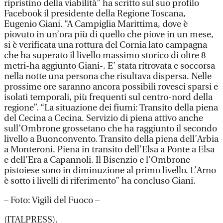
ripristino della viabilità” ha scritto sul suo profilo
Facebook il presidente della Regione Toscana,
Eugenio Giani. “A Campiglia Marittima, dove è
piovuto in un’ora più di quello che piove in un mese,
si è verificata una rottura del Cornia lato campagna
che ha superato il livello massimo storico di oltre 8
metri-ha aggiunto Giani-. E’ stata ritrovata e soccorsa
nella notte una persona che risultava dispersa. Nelle
prossime ore saranno ancora possibili rovesci sparsi e
isolati temporali, più frequenti sul centro-nord della
regione”. “La situazione dei fiumi: Transito della piena
del Cecina a Cecina. Servizio di piena attivo anche
sull’Ombrone grossetano che ha raggiunto il secondo
livello a Buonconvento. Transito della piena dell’Arbia
a Monteroni. Piena in transito dell’Elsa a Ponte a Elsa
e dell’Era a Capannoli. Il Bisenzio e l’Ombrone
pistoiese sono in diminuzione al primo livello. L’Arno
è sotto i livelli di riferimento” ha concluso Giani.
– Foto: Vigili del Fuoco –
(ITALPRESS).