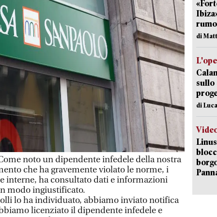
«Fort
Ibiza
rumor
di Mat
L'op
Cala
sullo
proge
di Luca
Vide
Linus
blocc
ome noto un dipendente infedele della nostra
borgo
nto che ha gravemente violato le norme, i
Pann
e interne, ha consultato dati e informazioni
in modo ingiustificato.
rolli lo ha individuato, abbiamo inviato notifica
abbiamo licenziato il dipendente infedele e