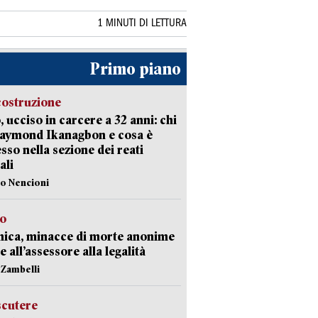
1 MINUTI DI LETTURA
Primo piano
costruzione
, ucciso in carcere a 32 anni: chi
Raymond Ikanagbon e cosa è
sso nella sezione dei reati
ali
lo Nencioni
so
nica, minacce di morte anonime
e all’assessore alla legalità
n Zambelli
scutere