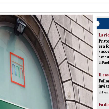
La ri
Prato
era 
succe
sessu
di Pao
Il ca
Follo
inviat
di Iva
Fa di