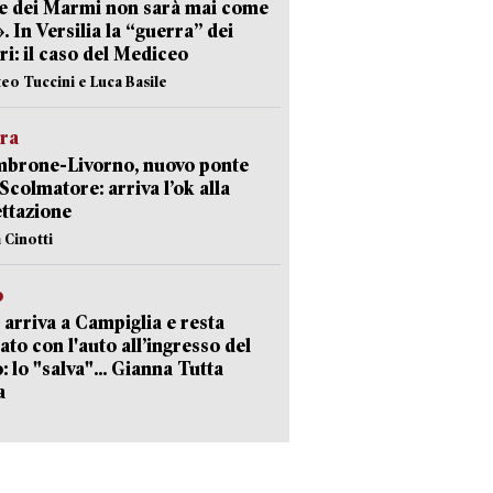
e dei Marmi non sarà mai come
». In Versilia la “guerra” dei
i: il caso del Mediceo
teo Tuccini e Luca Basile
era
mbrone-Livorno, nuovo ponte
 Scolmatore: arriva l’ok alla
ttazione
 Cinotti
o
 arriva a Campiglia e resta
ato con l'auto all’ingresso del
: lo "salva"... Gianna Tutta
a