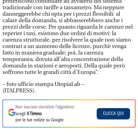
preferiscono continuare ad avvalersi del sistema
tradizionale con tariffe a tassametro. Ma neppure
danneggerebbe chi opta per i prezzi flessibili: al
calare della domanda, si abbasserebbero anche i
prezzi delle corse. Per quanto riguarda le carenze nel
reperire i taxi, esistono due ordini di motivi: la
carenza strutturale, per risolvere la quale non siamo
contrari a un aumento delle licenze, purchè venga
fatto in maniera graduale; poi, la carenza
temporanea, dovuta all’alta concentrazione della
domanda in stazioni e aeroporti. Della quale però
soffrono tutte le grandi città d’Europa”.
– foto ufficio stampa UtopiaLab –
(ITALPRESS).
Non lasciare decidere l'algoritmo:
CLICCA QUI
scegli
Il Tirreno
per le tue notizie su Google