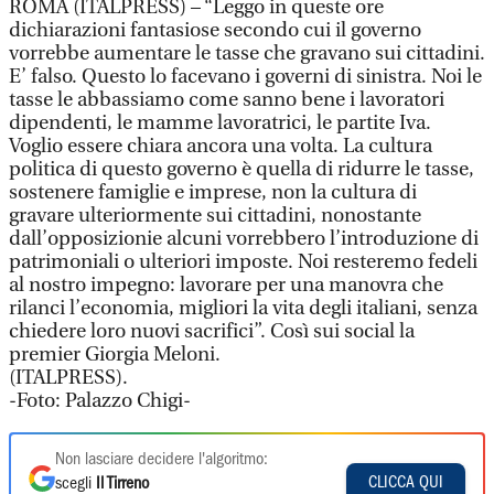
ROMA (ITALPRESS) – “Leggo in queste ore
dichiarazioni fantasiose secondo cui il governo
vorrebbe aumentare le tasse che gravano sui cittadini.
E’ falso. Questo lo facevano i governi di sinistra. Noi le
tasse le abbassiamo come sanno bene i lavoratori
dipendenti, le mamme lavoratrici, le partite Iva.
Voglio essere chiara ancora una volta. La cultura
politica di questo governo è quella di ridurre le tasse,
sostenere famiglie e imprese, non la cultura di
gravare ulteriormente sui cittadini, nonostante
dall’opposizionie alcuni vorrebbero l’introduzione di
patrimoniali o ulteriori imposte. Noi resteremo fedeli
al nostro impegno: lavorare per una manovra che
rilanci l’economia, migliori la vita degli italiani, senza
chiedere loro nuovi sacrifici”. Così sui social la
premier Giorgia Meloni.
(ITALPRESS).
-Foto: Palazzo Chigi-
Non lasciare decidere l'algoritmo:
CLICCA QUI
scegli
Il Tirreno