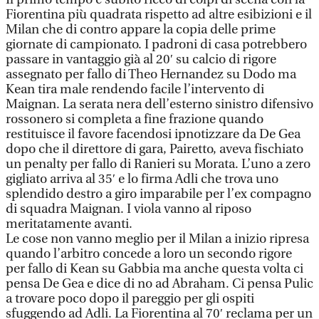
Fiorentina più quadrata rispetto ad altre esibizioni e il
Milan che di contro appare la copia delle prime
giornate di campionato. I padroni di casa potrebbero
passare in vantaggio già al 20′ su calcio di rigore
assegnato per fallo di Theo Hernandez su Dodo ma
Kean tira male rendendo facile l’intervento di
Maignan. La serata nera dell’esterno sinistro difensivo
rossonero si completa a fine frazione quando
restituisce il favore facendosi ipnotizzare da De Gea
dopo che il direttore di gara, Pairetto, aveva fischiato
un penalty per fallo di Ranieri su Morata. L’uno a zero
gigliato arriva al 35′ e lo firma Adli che trova uno
splendido destro a giro imparabile per l’ex compagno
di squadra Maignan. I viola vanno al riposo
meritatamente avanti.
Le cose non vanno meglio per il Milan a inizio ripresa
quando l’arbitro concede a loro un secondo rigore
per fallo di Kean su Gabbia ma anche questa volta ci
pensa De Gea e dice di no ad Abraham. Ci pensa Pulic
a trovare poco dopo il pareggio per gli ospiti
sfuggendo ad Adli. La Fiorentina al 70′ reclama per un