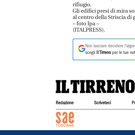
rifiugio.
Gli edifici presi di mira 
al centro della Striscia di
– foto Ipa –
(ITALPRESS).
Non lasciare decidere l'algor
scegli
Il Tirreno
per le tue not
Redazione
Scriveteci
P