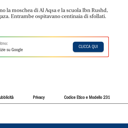
sono la moschea di Al Aqsa e la scuola Ibn Rushd,
 gaza. Entrambe ospitavano centinaia di sfollati.
itmo:
CLICCA QUI
izie su Google
ubblicità
Privacy
Codice Etico e Modello 231