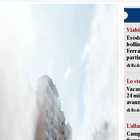
Viabi
Esodo
bolli
Ferr
parti
di Red
Lo st
Vacan
24 mi
avanz
di Red
L’all
Campi