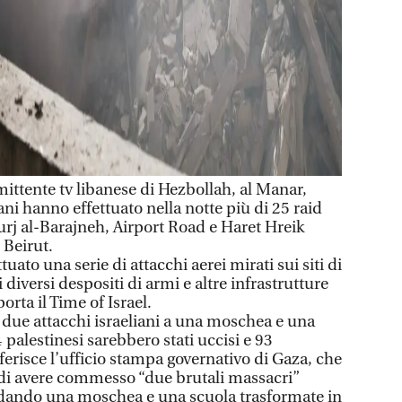
ttente tv libanese di Hezbollah, al Manar,
iani hanno effettuato nella notte più di 25 raid
Burj al-Barajneh, Airport Road e Haret Hreik
 Beirut.
tuato una serie di attacchi aerei mirati sui siti di
 diversi despositi di armi e altre infrastrutture
orta il Time of Israel.
ei due attacchi israeliani a una moschea e una
palestinesi sarebbero stati uccisi e 93
riferisce l’ufficio stampa governativo di Gaza, che
e di avere commesso “due brutali massacri”
dando una moschea e una scuola trasformate in