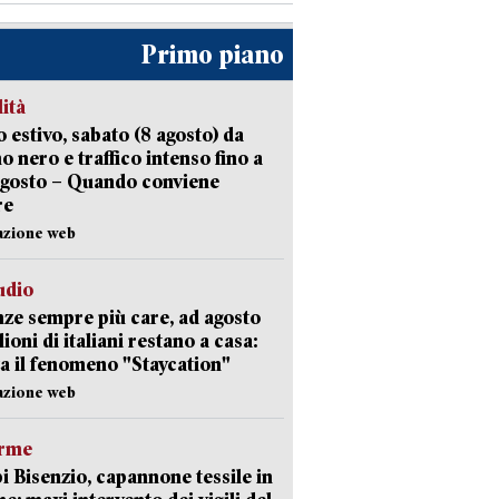
Primo piano
lità
 estivo, sabato (8 agosto) da
no nero e traffico intenso fino a
agosto – Quando conviene
re
azione web
udio
ze sempre più care, ad agosto
lioni di italiani restano a casa:
a il fenomeno "Staycation"
azione web
arme
 Bisenzio, capannone tessile in