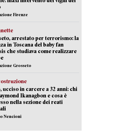
e: maxi intervento dei vigili del
o
azione Firenze
nette
eto, arrestato per terrorismo: la
za in Toscana del baby fan
Isis che studiava come realizzare
be
azione Grosseto
costruzione
, ucciso in carcere a 32 anni: chi
Raymond Ikanagbon e cosa è
sso nella sezione dei reati
ali
lo Nencioni