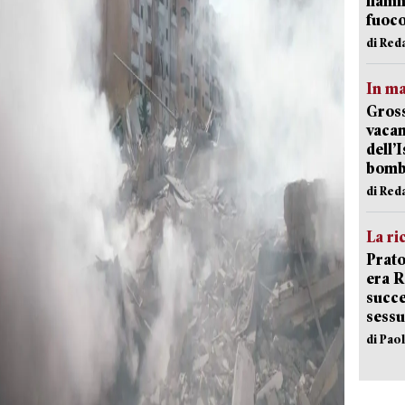
fiamm
fuoc
di Red
In ma
Gross
vacan
dell’
bom
di Red
La ri
Prato
era 
succe
sessu
di Pao