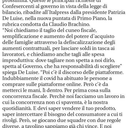
prossimità. Queste le principali richieste di
Confesercenti al governo in vista della legge di
bilancio, ribadite all’Italpress dalla presidente Patrizia
De Luise, nella nuova puntata di Primo Piano, la
rubrica condotta da Claudio Brachino.
“Noi chiediamo il taglio del cuneo fiscale,
semplificazione e aumento del potere d’acquisto
delle famiglie attraverso la defiscalizzazione degli
aumenti contrattuali, per lasciare soldi in tasca ai
lavoratori, e chiediamo anche tagli alle spesa
improduttiva: dove tagliare non spetta a noi dirlo,
spetta al Governo, che ha responsabilità di scegliere”
spiega De Luise. “Poi c’è il discorso delle piattaforme.
Indubbiamente il covid ha abituato le persone a
comprare sulle piattaforme online. Però c’è da
metterci le mani, lì dentro. Per prima cosa sulla
concorrenza fiscale. Perchè noi facciamo un lavoro in
cui la concorrenza non ci spaventa, è la nostra
quotidianità. E devi saper vendere il tuo prodotto,
saper intercettare il bisogno del consumatore a cui ti
rivolgi. Però, se giocano due squadre con due regole
diverse, a tavolino sappiamo già chi vince. E noi