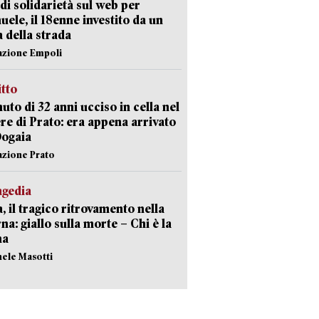
di solidarietà sul web per
ele, il 18enne investito da un
a della strada
azione Empoli
itto
uto di 32 anni ucciso in cella nel
re di Prato: era appena arrivato
Dogaia
azione Prato
agedia
, il tragico ritrovamento nella
rna: giallo sulla morte – Chi è la
ma
hele Masotti