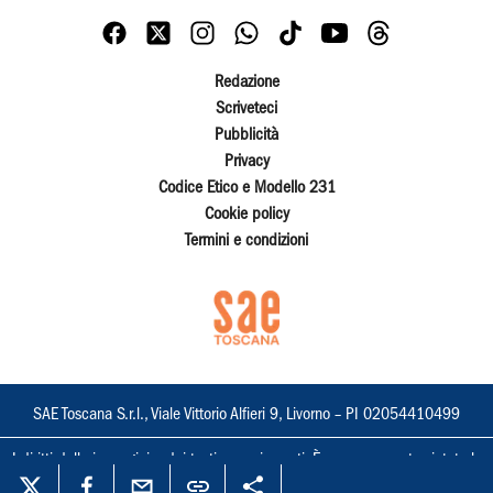
Redazione
Scriveteci
Pubblicità
Privacy
Codice Etico e Modello 231
Cookie policy
Termini e condizioni
SAE Toscana S.r.l., Viale Vittorio Alfieri 9, Livorno – PI 02054410499
I diritti delle immagini e dei testi sono riservati. È espressamente vietata la
loro riproduzione con qualsiasi mezzo e l'adattamento totale o parziale.