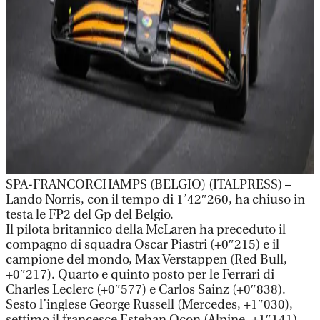
SPA-FRANCORCHAMPS (BELGIO) (ITALPRESS) –
Lando Norris, con il tempo di 1’42″260, ha chiuso in
testa le FP2 del Gp del Belgio.
Il pilota britannico della McLaren ha preceduto il
compagno di squadra Oscar Piastri (+0″215) e il
campione del mondo, Max Verstappen (Red Bull,
+0″217). Quarto e quinto posto per le Ferrari di
Charles Leclerc (+0″577) e Carlos Sainz (+0″838).
Sesto l’inglese George Russell (Mercedes, +1″030),
settimo il francesce Esteban Ocon (Alpine, +1″141).