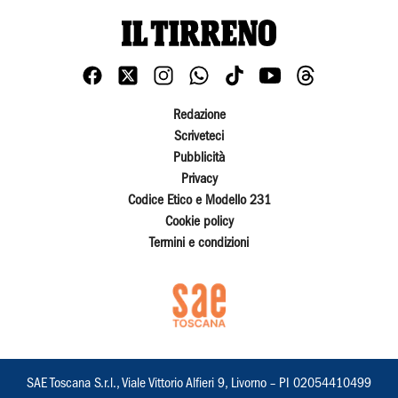
Redazione
Scriveteci
Pubblicità
Privacy
Codice Etico e Modello 231
Cookie policy
Termini e condizioni
SAE Toscana S.r.l., Viale Vittorio Alfieri 9, Livorno – PI 02054410499