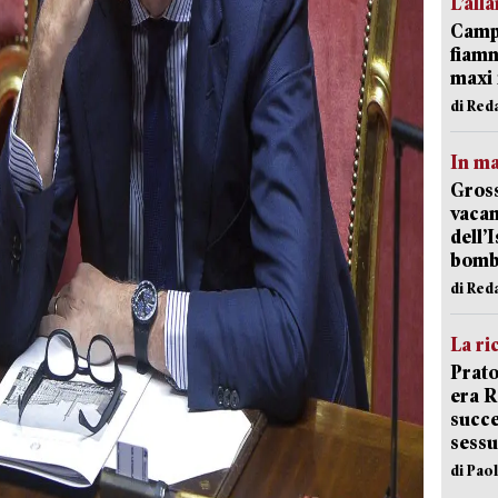
L’all
Campi
fiamm
maxi 
di Red
In ma
Gross
vacan
dell’
bom
di Red
La ri
Prato
era 
succe
sessu
di Pao