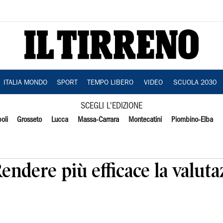
ITALIA MONDO
SPORT
TEMPO LIBERO
VIDEO
SCUOLA 2030
SCEGLI L'EDIZIONE
oli
Grosseto
Lucca
Massa-Carrara
Montecatini
Piombino-Elba
Rendere più efficace la valuta