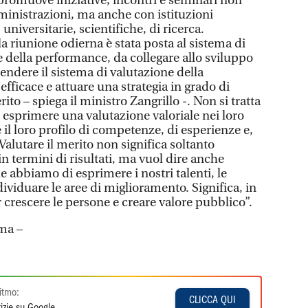
promuove iniziative, incontri e seminari non
inistrazioni, ma anche con istituzioni
 universitarie, scientifiche, di ricerca.
la riunione odierna è stata posta al sistema di
 della performance, da collegare allo sviluppo
rendere il sistema di valutazione della
fficace e attuare una strategia in grado di
rito – spiega il ministro Zangrillo -. Non si tratta
i esprimere una valutazione valoriale nei loro
 il loro profilo di competenze, di esperienze e,
 Valutare il merito non significa soltanto
 termini di risultati, ma vuol dire anche
e abbiamo di esprimere i nostri talenti, le
ividuare le aree di miglioramento. Significa, in
 crescere le persone e creare valore pubblico”.
ma –
itmo:
CLICCA QUI