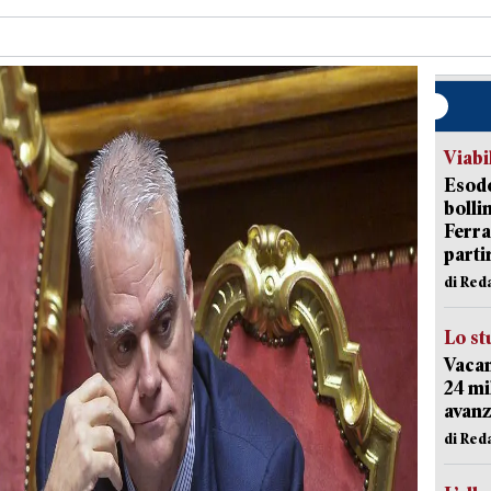
Viabi
Esodo
bolli
Ferr
parti
di Red
Lo st
Vacan
24 mi
avanz
di Red