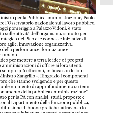
nistro per la Pubblica amministrazione, Paolo
nire l’Osservatorio nazionale sul lavoro pubblico.
 oggi pomeriggio a Palazzo Vidoni, è stato
to sulle attività dell’organismo, istituito per
ategico del Piao e le connesse iniziative di
voro agile, innovazione organizzativa,
e della performance, formazione e
le umano.
co per mettere a terra le idee e i progetti
 amministrazioni di offrire ai loro utenti,
i sempre più efficienti, in linea con le loro
l Ministro Zangrillo -. Ringrazio i componenti
avoro che stanno svolgendo e per questo
n utile momento di approfondimento su temi
zionamento della pubblica amministrazione”.
tro per la PA con analisi, studi, proposte e
con il Dipartimento della funzione pubblica,
a diffusione di buone pratiche, attraverso lo