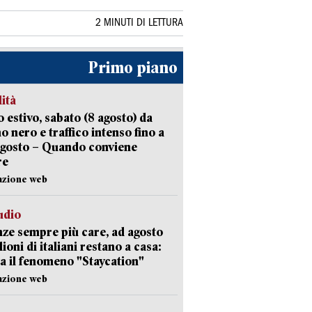
2 MINUTI DI LETTURA
Primo piano
lità
 estivo, sabato (8 agosto) da
no nero e traffico intenso fino a
agosto – Quando conviene
re
azione web
udio
ze sempre più care, ad agosto
lioni di italiani restano a casa:
a il fenomeno "Staycation"
azione web