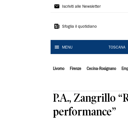
Il
Iscriviti alle Newsletter
Tirreno
Sfoglia il quotidiano
MENU
TOSCANA
Livorno
Firenze
Cecina-Rosignano
Emp
P.A., Zangrillo “
performance”