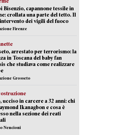
arme
 Bisenzio, capannone tessile in
e: crollata una parte del tetto. Il
intervento dei vigili del fuoco
azione Firenze
nette
eto, arrestato per terrorismo: la
za in Toscana del baby fan
Isis che studiava come realizzare
be
azione Grosseto
costruzione
, ucciso in carcere a 32 anni: chi
Raymond Ikanagbon e cosa è
sso nella sezione dei reati
ali
lo Nencioni