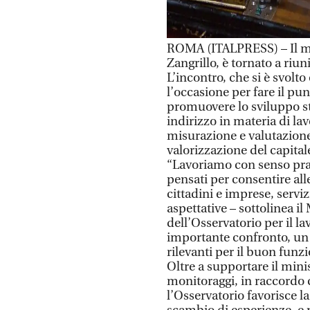
ROMA (ITALPRESS) – Il mi
Zangrillo, è tornato a riu
L’incontro, che si è svolto
l’occasione per fare il pun
promuovere lo sviluppo str
indirizzo in materia di la
misurazione e valutazion
valorizzazione del capita
“Lavoriamo con senso prati
pensati per consentire alle
cittadini e imprese, serviz
aspettative – sottolinea i
dell’Osservatorio per il l
importante confronto, u
rilevanti per il buon fun
Oltre a supportare il minis
monitoraggi, in raccordo 
l’Osservatorio favorisce l