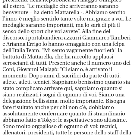
all’estero. “Le medaglie che arriveranno saranno
benvenute – ha detto Mattarella -. Abbiamo sentito
l’inno, è meglio sentirlo tante volte ma grazie a voi. Le
medaglie saranno importanti, ma lo sarà di più il
senso dello sport che voi avrete”. Alla fine del
discorso, i portabandiera azzurri Gianmarco Tamberi
e Arianna Errigo lo hanno omaggiato con una felpa
dell’Italia Team. “Mi sento vagamente fuori età” la
battuta di Mattarella, che ha raccolto applausi
scroscianti di tutti. Presente anche il numero uno del
Coni, Giovanni Malagò: “Ci siamo, è arrivato il
momento. Dopo anni di sacrifici da parte di tutti:
atlete, atleti, tecnici. Sappiamo benissimo quanto sia
stato complicato arrivare qui, sappiamo quanto si
siano realizzati i sogni di ognuno di voi. Siamo una
delegazione bellissima, molto importante. Bisogna
fare risultato anche per chi non c’è, dobbiamo
assolutamente confermare quanto di straordinario
abbiamo fatto a Tokyo: le aspettative sono altissime.
Sono molto orgoglioso di ognuno di voi: tecnici,
allenatori, presidenti, tutte le persone dello staff della