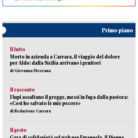
Primo piano
Il lutto
Morto in azienda a Carrara, il viaggio del dolore
per Aldo: dalla Sicilia arrivano i genitori
di Giovanna Mezzana
Il racconto
I lupi assaltano il gregge, messi in fuga dalla pastora:
«Così ho salvato le mie pecore»
di Redazione Carrara
Il gesto
Gara di solidarietà sul web per Emanuele, il 18enne