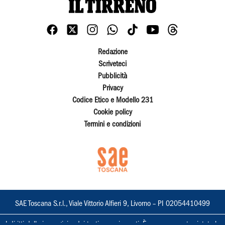
Redazione
Scriveteci
Pubblicità
Privacy
Codice Etico e Modello 231
Cookie policy
Termini e condizioni
SAE Toscana S.r.l., Viale Vittorio Alfieri 9, Livorno – PI 02054410499
I diritti delle immagini e dei testi sono riservati. È espressamente vietata la