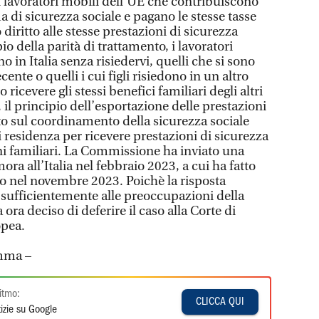
i lavoratori mobili dell’UE che contribuiscono
a di sicurezza sociale e pagano le stesse tasse
 diritto alle stesse prestazioni di sicurezza
io della parità di trattamento, i lavoratori
 in Italia senza risiedervi, quelli che si sono
recente o quelli i cui figli risiedono in un altro
icevere gli stessi benefici familiari degli altri
e, il principio dell’esportazione delle prestazioni
o sul coordinamento della sicurezza sociale
di residenza per ricevere prestazioni di sicurezza
ni familiari. La Commissione ha inviato una
mora all’Italia nel febbraio 2023, a cui ha fatto
o nel novembre 2023. Poichè la risposta
o sufficientemente alle preoccupazioni della
ora deciso di deferire il caso alla Corte di
opea.
amma –
itmo:
CLICCA QUI
izie su Google