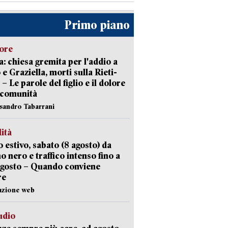
Primo piano
lore
: chiesa gremita per l'addio a
 e Graziella, morti sulla Rieti-
 – Le parole del figlio e il dolore
 comunità
ssandro Tabarrani
lità
 estivo, sabato (8 agosto) da
no nero e traffico intenso fino a
agosto – Quando conviene
re
azione web
udio