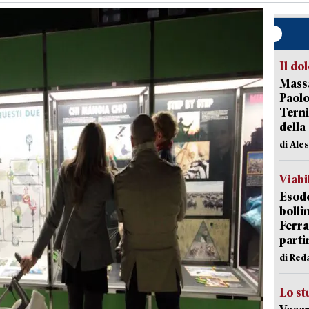
Il do
Massa
Paolo
Terni
della
di Ale
Viabi
Esodo
bolli
Ferr
parti
di Red
Lo st