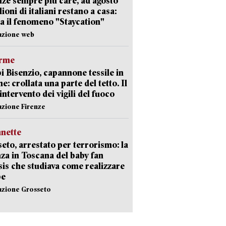
ze sempre più care, ad agosto
lioni di italiani restano a casa:
a il fenomeno "Staycation"
azione web
arme
 Bisenzio, capannone tessile in
e: crollata una parte del tetto. Il
intervento dei vigili del fuoco
azione Firenze
nette
eto, arrestato per terrorismo: la
za in Toscana del baby fan
Isis che studiava come realizzare
be
azione Grosseto