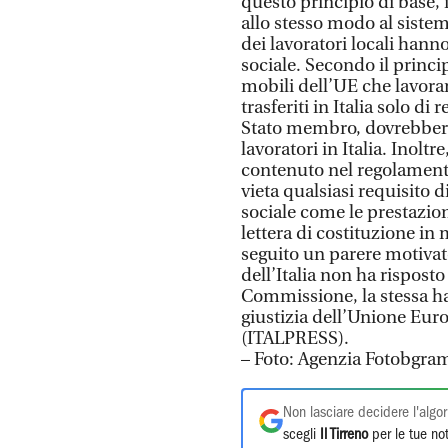
questo principio di base, 
allo stesso modo al sistem
dei lavoratori locali hanno
sociale. Secondo il princip
mobili dell’UE che lavorano
trasferiti in Italia solo di 
Stato membro, dovrebbero r
lavoratori in Italia. Inoltr
contenuto nel regolament
vieta qualsiasi requisito 
sociale come le prestazio
lettera di costituzione in 
seguito un parere motivat
dell’Italia non ha rispost
Commissione, la stessa ha 
giustizia dell’Unione Eur
(ITALPRESS).
– Foto: Agenzia Fotobgr
Non lasciare decidere l'algor
scegli
Il Tirreno
per le tue not