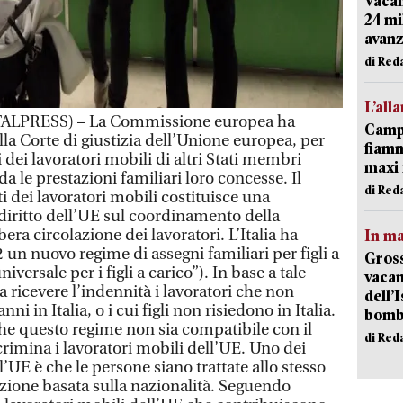
Vacan
24 mi
avanz
di Red
L’all
ALPRESS) – La Commissione europea ha
Campi
 alla Corte di giustizia dell’Unione europea, per
fiamm
ti dei lavoratori mobili di altri Stati membri
maxi 
a le prestazioni familiari loro concesse. Il
di Red
ti dei lavoratori mobili costituisce una
 diritto dell’UE sul coordinamento della
bera circolazione dei lavoratori. L’Italia ha
In ma
un nuovo regime di assegni familiari per figli a
Gross
versale per i figli a carico”). In base a tale
vacan
 ricevere l’indennità i lavoratori che non
dell’
i in Italia, o i cui figli non risiedono in Italia.
bom
e questo regime non sia compatibile con il
di Red
crimina i lavoratori mobili dell’UE. Uno dei
’UE è che le persone siano trattate allo stesso
zione basata sulla nazionalità. Seguendo