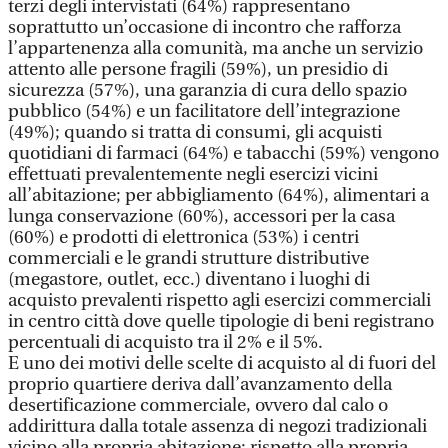
terzi degli intervistati (64%) rappresentano
soprattutto un’occasione di incontro che rafforza
l’appartenenza alla comunità, ma anche un servizio
attento alle persone fragili (59%), un presidio di
sicurezza (57%), una garanzia di cura dello spazio
pubblico (54%) e un facilitatore dell’integrazione
(49%); quando si tratta di consumi, gli acquisti
quotidiani di farmaci (64%) e tabacchi (59%) vengono
effettuati prevalentemente negli esercizi vicini
all’abitazione; per abbigliamento (64%), alimentari a
lunga conservazione (60%), accessori per la casa
(60%) e prodotti di elettronica (53%) i centri
commerciali e le grandi strutture distributive
(megastore, outlet, ecc.) diventano i luoghi di
acquisto prevalenti rispetto agli esercizi commerciali
in centro città dove quelle tipologie di beni registrano
percentuali di acquisto tra il 2% e il 5%.
E uno dei motivi delle scelte di acquisto al di fuori del
proprio quartiere deriva dall’avanzamento della
desertificazione commerciale, ovvero dal calo o
addirittura dalla totale assenza di negozi tradizionali
vicino alla propria abitazione: rispetto alla propria