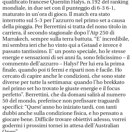
qualificato francese Quentin Halys, n.192 del ranking
mondiale, in due set con il punteggio di 6-3 6-1,
maturato in un’ora di gioco. Il match era stato
interrotto sul 5-3 per l’azzurro nel primo set a causa
della pioggia. Per Berrettini si tratta del nono titolo in
carriera, il secondo stagionale dopo l’Atp 250 di
Marrakech, sempre sulla terra battuta. “E’ incredibile,
mi sembra ieri che ho vinto qui a Gstaad e invece è
passato tantissimo. E’ un posto speciale, ho le stesse
energie e sensazioni di sei anni fa, sono felicissimo – il
commento dell’azzurro – Halys? Per lui era la prima
finale, quando poi ti fermi e riparti non è facile. Ho
cercato di capire anche le condizioni, che sono state
diverse per tutte la settimana: quando l’ho brekkato
nel primo set ho trovato le giuste energie e il focus
perfetto”. Berrettini, che da domani salirà al numero
50 del mondo, preferisce non prefissare traguardi
specifici: “Quest’anno ho iniziato tardi, con tanti
dubbi anche sulla condizione fisica, e ho pensato a
giocare bene. Difficile trovare obiettivi adesso, vorrei
godermi i prossimi tornei in attesa dell’Australian
Open”.