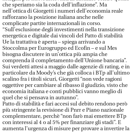
che speriamo sia la coda dell’inflazione”. Ma
nell’ottica di Giorgetti i numeri dell’economia reale
rafforzano la posizione italiana anche nelle
complicate partite internazionali in corso.
“Sull’esclusione degli investimenti nella transizione
energetica e digitale dai vincoli del Patto di stabilità
Ue la trattativa è aperta – spiega arrivando a
Stoccolma per Eurogruppo ed Ecofin – e sul Mes
bisogna discutere in un’ottica più ampia che
comprenda il completamento dell’Unione bancaria”.
Sui verdetti attesi a maggio dalle agenzie di rating, e in
particolare da Moody’s che già colloca i BTp all’ultimo
scalino fra i titoli sicuri, Giorgetti “non vede ragioni
oggettive per cambiare al ribasso il giudizio, visto che
economia italiana e conti pubblici vanno meglio di
quel che si pensava in autunno”.
Patto di stabilità e fari accesi sul debito rendono però
più stringente la revisione di Pnrr e Piano nazionale
complementare, perchè “non farò mai emettere BTp
con interessi al 4 o al 5% per finanziare gli stadi”. E
aumenta l’urgenza di misure per provare a invertire la